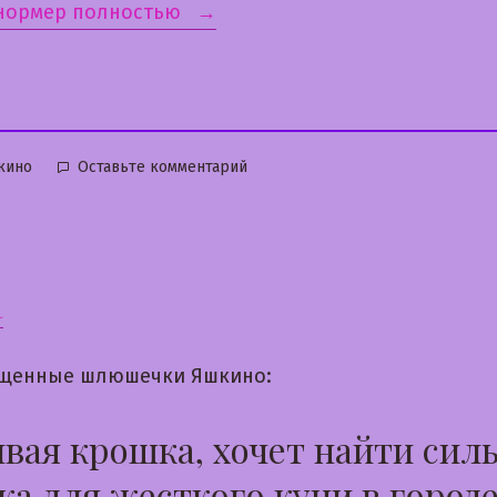
«Лидия»
 нормер полностью
бликовано
к
кино
Оставьте комментарий
Лидия
а
щенные шлюшечки Яшкино:
вая крошка, хочет найти сил
а для жесткого куни в город