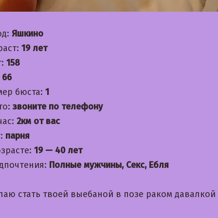
од:
Яшкино
раст:
19 лет
т:
158
:
66
мер бюста:
1
то:
звоните по телефону
час:
2км от вас
:
парня
озрасте:
19 — 40 лет
дпочтения:
Полные мужчины, Секс, Ебля
лаю стать твоей выебаной в позе раком давалкой