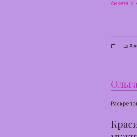
Анкета и
Опу
Яш
в
Ольг
Раскрепо
Краси
мужик