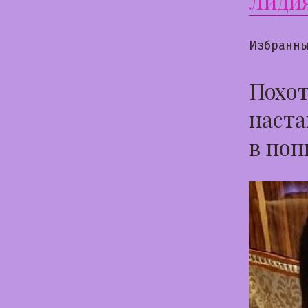
Лиди
Избранны
Похот
наста
в поп