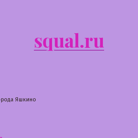
squal.ru
орода Яшкино