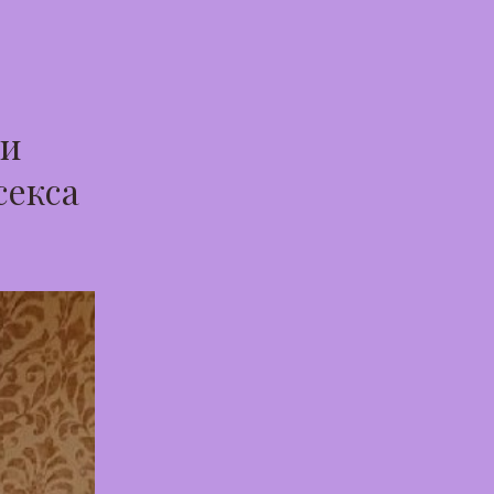
ти
секса