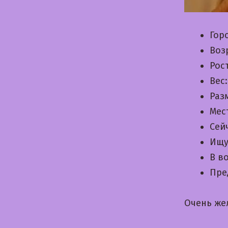
Гор
Воз
Рос
Вес
Раз
Мес
Сей
Ищу
В в
Пре
Очень же