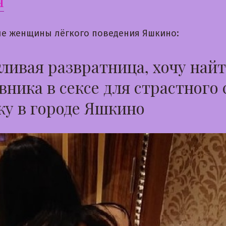
я
е женщины лёгкого поведения Яшкино:
ливая развратница, хочу най
вника в сексе для страстного 
ку в городе Яшкино