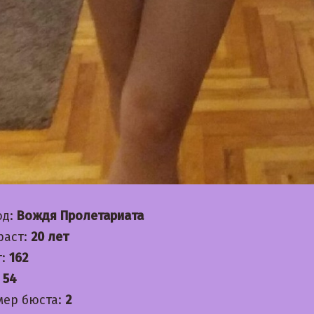
од:
Вождя Пролетариата
раст:
20 лет
т:
162
:
54
мер бюста:
2