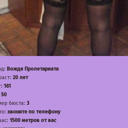
од:
Вождя Пролетариата
раст:
20 лет
т:
161
:
50
мер бюста:
3
то:
звоните по телефону
час:
1500 метров от вас