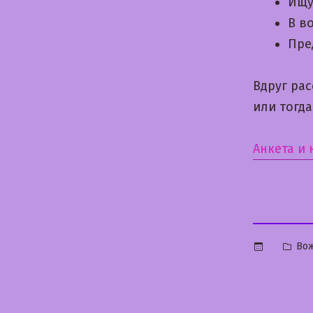
Ищу
В в
Пре
Вдруг ра
или тогд
Анкета и
Опу
Вож
в