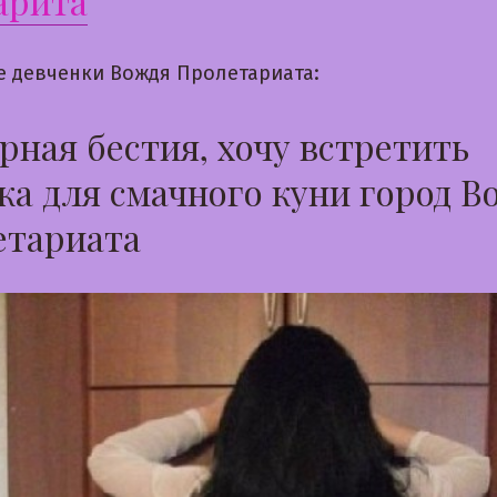
арита
е девченки Вождя Пролетариата:
ная бестия, хочу встретить
а для смачного куни город В
етариата