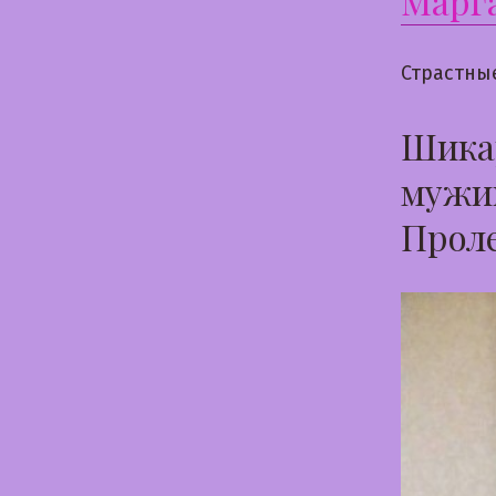
Марг
Страстны
Шикар
мужик
Прол