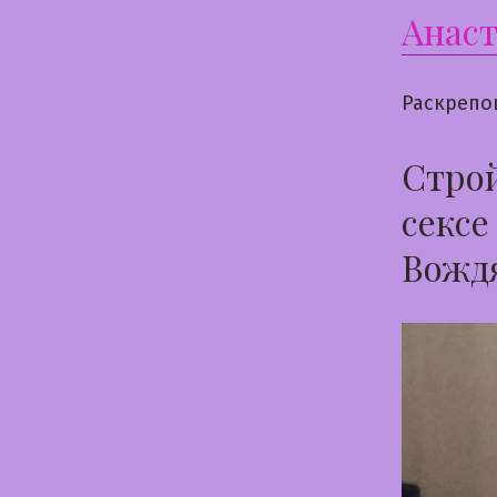
Анаст
Раскрепо
Строй
сексе
Вожд