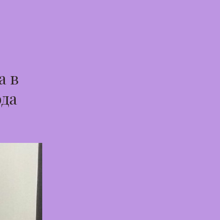
а в
ода