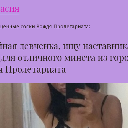
асия
щенные соски Вождя Пролетариата:
ная девченка, ищу наставник
 для отличного минета из гор
я Пролетариата