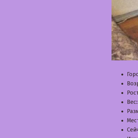
Гор
Воз
Рос
Вес
Раз
Мес
Сей