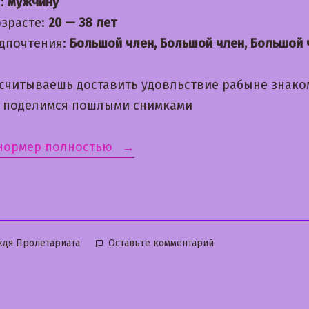
:
мужчину
озрасте:
20 — 38 лет
дпочтения:
Большой член, Большой член, Большой 
ссчитываешь доставить удовльствие рабыне знак
а поделимся пошлыми снимками
«Маргарита»
 нормер полностью
бликовано
к
дя Пролетариата
Оставьте комментарий
Маргарита