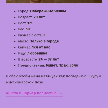
Город:
Набережные Челны
Возраст:
28 лет
Рост:
171
Вес:
58
Размер бюста:
3
Место:
Только в городе
Сейчас:
1км от вас
Ищу:
любовника
В возрасте:
24 — 37 лет
Предпочтения:
Минет, Трах, Ебля
Люблю чтобы меня натянули как последнюю шкуру в
миссионерской позе
«Виола»
Анкета и нормер полностью