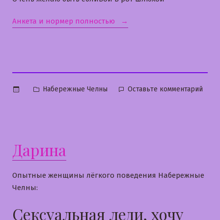
«Натали»
Анкета и нормер полностью
Опубликовано
к
Набережные Челны
Оставьте комментарий
в
Ната
Дарина
Опытные женщины лёгкого поведения Набережные
Челны:
Сексуальная леди, хочу