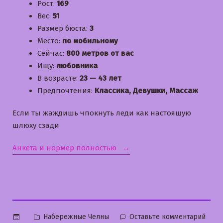
Рост:
169
Вес:
51
Размер бюста:
3
Место:
по мобильному
Сейчас:
800 метров от вас
Ищу:
любовника
В возрасте:
23 — 43 лет
Предпочтения:
Классика, Девушки, Массаж
Если ты жаждишь чпокнуть леди как настоящую
шлюху сзади
«Лерусик»
Анкета и нормер полностью
Опубликовано
к
Набережные Челны
Оставьте комментарий