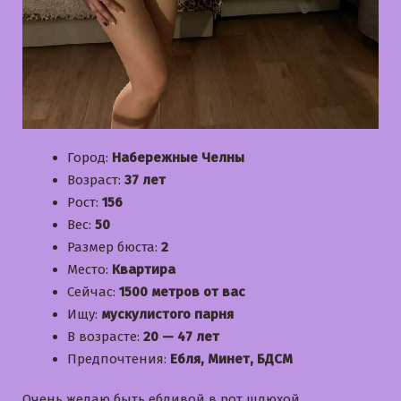
Город:
Набережные Челны
Возраст:
37 лет
Рост:
156
Вес:
50
Размер бюста:
2
Место:
Квартира
Сейчас:
1500 метров от вас
Ищу:
мускулистого парня
В возрасте:
20 — 47 лет
Предпочтения:
Ебля, Минет, БДСМ
Очень желаю быть ебливой в рот шлюхой