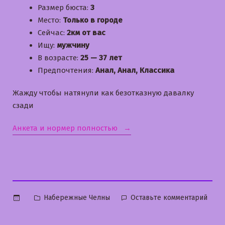
Размер бюста:
3
Место:
Только в городе
Сейчас:
2км от вас
Ищу:
мужчину
В возрасте:
25 — 37 лет
Предпочтения:
Анал, Анал, Классика
Жажду чтобы натянули как безотказную давалку
сзади
«Наденька»
Анкета и нормер полностью
Опубликовано
к
Набережные Челны
Оставьте комментарий
в
Наде