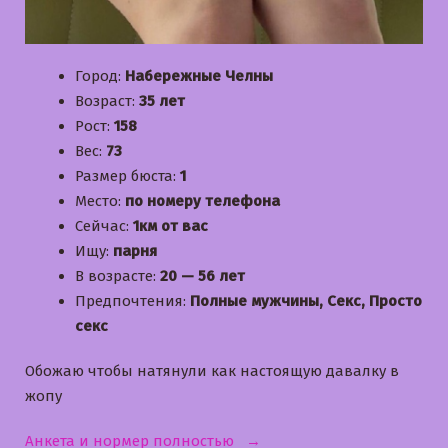
Город:
Набережные Челны
Возраст:
35 лет
Рост:
158
Вес:
73
Размер бюста:
1
Место:
по номеру телефона
Сейчас:
1км от вас
Ищу:
парня
В возрасте:
20 — 56 лет
Предпочтения:
Полные мужчины, Секс, Просто
секс
Обожаю чтобы натянули как настоящую давалку в
жопу
«Даша»
Анкета и нормер полностью