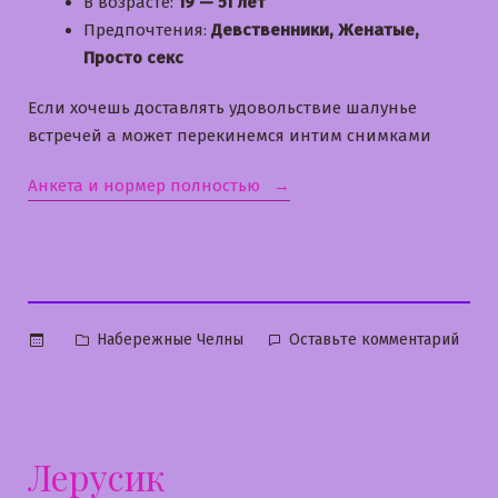
В возрасте:
19 — 51 лет
Предпочтения:
Девственники, Женатые,
Просто секс
Если хочешь доставлять удовольствие шалунье
встречей а может перекинемся интим снимками
«Олечка»
Анкета и нормер полностью
Опубликовано
к
Набережные Челны
Оставьте комментарий
в
Олеч
Лерусик