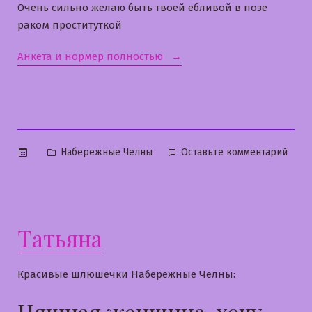
Очень сильно желаю быть твоей ебливой в позе
раком проституткой
«Юленька»
Анкета и нормер полностью
Опубликовано
к
Набережные Челны
Оставьте комментарий
в
Юлен
Татьяна
Красивые шлюшечки Набережные Челны:
Няшная женщина, хочу