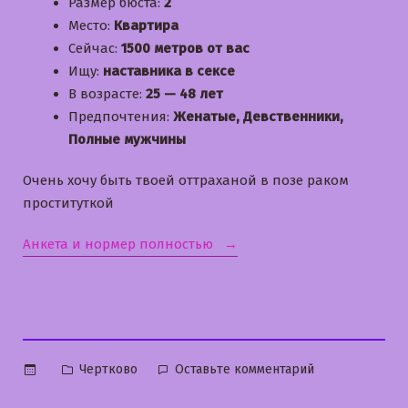
Размер бюста:
2
Место:
Квартира
Сейчас:
1500 метров от вас
Ищу:
наставника в сексе
В возрасте:
25 — 48 лет
Предпочтения:
Женатые, Девственники,
Полные мужчины
Очень хочу быть твоей оттраханой в позе раком
проституткой
«Алла»
Анкета и нормер полностью
Опубликовано
к
Чертково
Оставьте комментарий
в
Алла