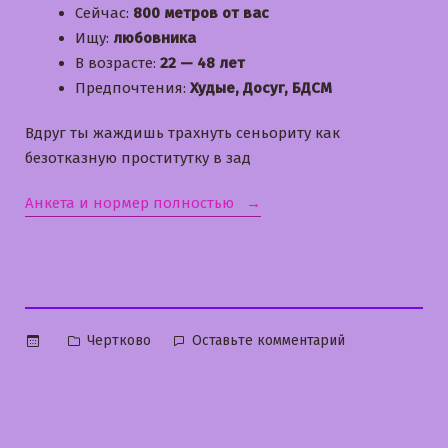
Сейчас:
800 метров от вас
Ищу:
любовника
В возрасте:
22 — 48 лет
Предпочтения:
Худые, Досуг, БДСМ
Вдруг ты жаждишь трахнуть сеньориту как
безотказную проститутку в зад
«Тая»
Анкета и нормер полностью
Опубликовано
к
Чертково
Оставьте комментарий
в
Тая