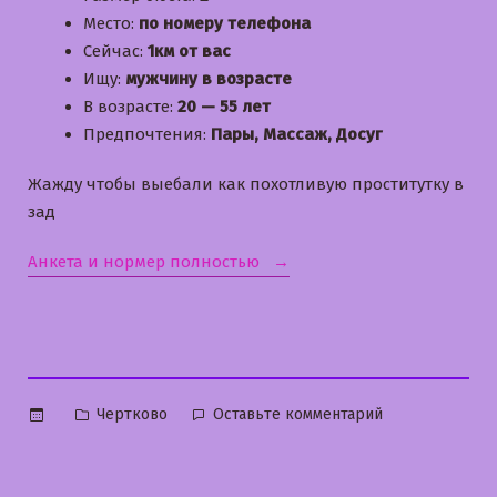
Место:
по номеру телефона
Сейчас:
1км от вас
Ищу:
мужчину в возрасте
В возрасте:
20 — 55 лет
Предпочтения:
Пары, Массаж, Досуг
Жажду чтобы выебали как похотливую проститутку в
зад
«Илона»
Анкета и нормер полностью
Опубликовано
к
Чертково
Оставьте комментарий
в
Илона