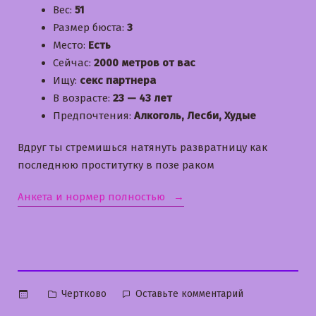
Вес:
51
Размер бюста:
3
Место:
Есть
Сейчас:
2000 метров от вас
Ищу:
секс партнера
В возрасте:
23 — 43 лет
Предпочтения:
Алкоголь, Лесби, Худые
Вдруг ты стремишься натянуть развратницу как
последнюю проститутку в позе раком
«Вероничка»
Анкета и нормер полностью
Опубликовано
к
Чертково
Оставьте комментарий
в
Вероничка