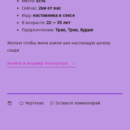
Место:
Есть
Сейчас:
2км от вас
Ищу:
наставника в сексе
В возрасте:
22 — 55 лет
Предпочтения:
Трах, Трах, Худые
Желаю чтобы меня взяли как настоящую шлюху
сзади
«Виктория»
Анкета и нормер полностью
Опубликовано
к
Чертково
Оставьте комментарий
в
Виктория