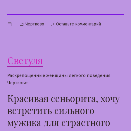
Опубликовано
к
Чертково
Оставьте комментарий
в
Наташа
Светуля
Раскрепощенные женщины лёгкого поведения
Чертково:
Красивая сеньорита, хочу
встретить сильного
мужика для страстного