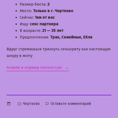
Размер бюста:
2
Место:
Только в г. Чертково
Сейчас:
1км от вас
Ищу:
секс партнера
В возрасте:
21 — 35 лет
Предпочтения:
Трах, Семейные, Ебля
Вдруг стремишься трахнуть сеньориту как настоящую
шкуру в жопу
«Маша»
Анкета и нормер полностью
Опубликовано
к
Чертково
Оставьте комментарий
в
Маша