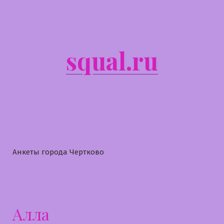
Перейти
к
содержимому
squal.ru
Анкеты города Чертково
Алла