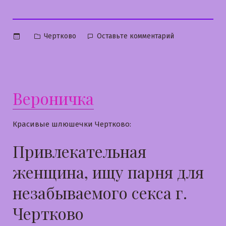
Опубликовано
к
Чертково
Оставьте комментарий
в
Дарина
Вероничка
Красивые шлюшечки Чертково:
Привлекательная
женщина, ищу парня для
незабываемого секса г.
Чертково