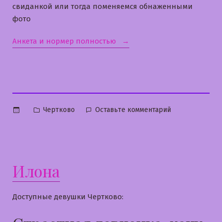
свиданкой или тогда поменяемся обнаженными
фото
«Светуля»
Анкета и нормер полностью
Опубликовано
к
Чертково
Оставьте комментарий
в
Светуля
Илона
Доступные девушки Чертково: