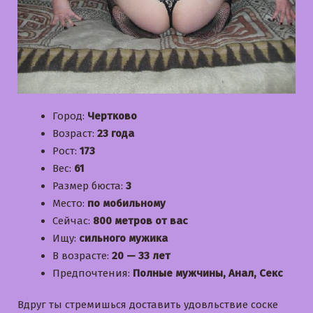
Город:
Чертково
Возраст:
23 года
Рост:
173
Вес:
61
Размер бюста:
3
Место:
по мобильному
Сейчас:
800 метров от вас
Ищу:
сильного мужика
В возрасте:
20 — 33 лет
Предпочтения:
Полные мужчины, Анал, Секс
Вдруг ты стремишься доставить удовльствие соске