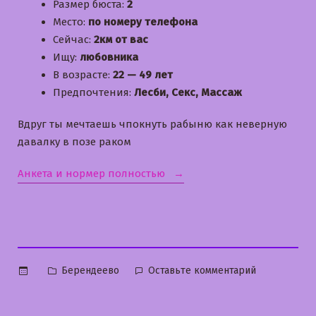
Размер бюста:
2
Место:
по номеру телефона
Сейчас:
2км от вас
Ищу:
любовника
В возрасте:
22 — 49 лет
Предпочтения:
Лесби, Секс, Массаж
Вдруг ты мечтаешь чпокнуть рабыню как неверную
давалку в позе раком
«Анечка»
Анкета и нормер полностью
Опубликовано
к
Берендеево
Оставьте комментарий
в
Анечка