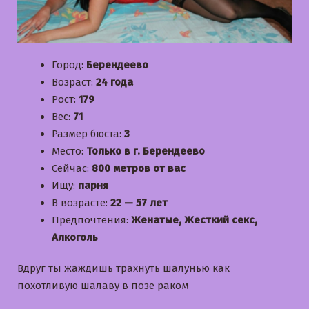
Город:
Берендеево
Возраст:
24 года
Рост:
179
Вес:
71
Размер бюста:
3
Место:
Только в г. Берендеево
Сейчас:
800 метров от вас
Ищу:
парня
В возрасте:
22 — 57 лет
Предпочтения:
Женатые, Жесткий секс,
Алкоголь
Вдруг ты жаждишь трахнуть шалунью как
похотливую шалаву в позе раком