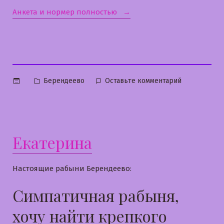
«Света»
Анкета и нормер полностью
Опубликовано
к
Берендеево
Оставьте комментарий
в
Света
Екатерина
Настоящие рабыни Берендеево:
Симпатичная рабыня,
хочу найти крепкого