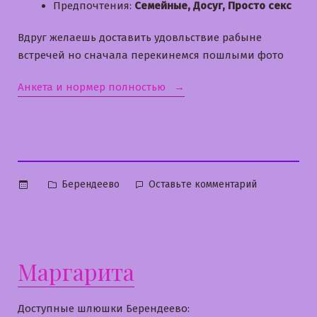
Предпочтения:
Семейные, Досуг, Просто секс
Вдруг желаешь доставить удовльствие рабыне
встречей но сначала перекинемся пошлыми фото
«Машулька»
Анкета и нормер полностью
Опубликовано
к
Берендеево
Оставьте комментарий
в
Машулька
Маргарита
Доступные шлюшки Берендеево: