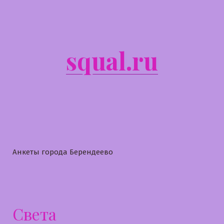
Перейти
к
содержимому
squal.ru
Анкеты города Берендеево
Света