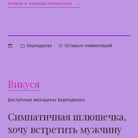
«Анжелика»
Анкета и нормер полностью
Опубликовано
к
Берендеево
Оставьте комментарий
в
Анжелика
Викуся
Доступные женщины Берендеево:
Симпатичная шлюшечка,
хочу встретить мужчину