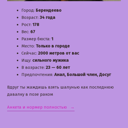
Город:
Берендеево
Возраст:
34 года
Рост:
178
Вес:
67
Размер бюста:
1
Место:
Только в городе
Сейчас:
2000 метров от вас
Ищу:
сильного мужика
В возрасте:
23 — 60 лет
Предпочтения:
Анал, Большой член, Досуг
Вдруг ты жаждишь взять шалунью как последнюю
давалку в позе раком
«Лерка»
Анкета и нормер полностью