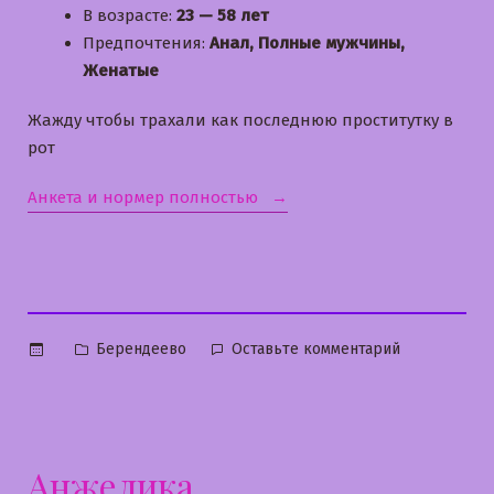
В возрасте:
23 — 58 лет
Предпочтения:
Анал, Полные мужчины,
Женатые
Жажду чтобы трахали как последнюю проститутку в
рот
«Екатерина»
Анкета и нормер полностью
Опубликовано
к
Берендеево
Оставьте комментарий
в
Екатерина
Анжелика