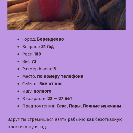
Город:
Берендеево
Возраст:
31 год
Рост:
160
Вес:
72
Размер бюста:
3
Место:
по номеру телефона
Сейчас:
3км от вас
Ищу:
полного
В возрасте:
22 — 27 лет
Предпочтения:
Секс, Пары, Полные мужчины
Вдруг ты стремишься взять рабыню как безотказную
проститутку в зад