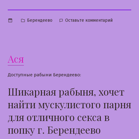
Опубликовано
к
Берендеево
Оставьте комментарий
в
Лерка
Ася
Доступные рабыни Берендеево:
Шикарная рабыня, хочет
найти мускулистого парня
для отличного секса в
попку г. Берендеево