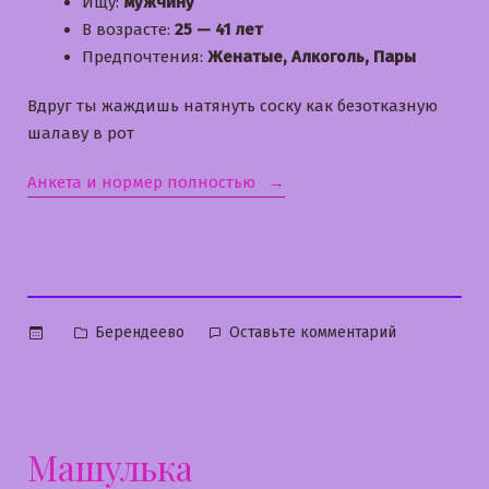
Ищу:
мужчину
В возрасте:
25 — 41 лет
Предпочтения:
Женатые, Алкоголь, Пары
Вдруг ты жаждишь натянуть соску как безотказную
шалаву в рот
«Викуся»
Анкета и нормер полностью
Опубликовано
к
Берендеево
Оставьте комментарий
в
Викуся
Машулька