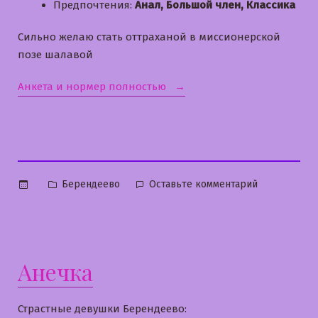
Предпочтения:
Анал, Большой член, Классика
Сильно желаю стать оттраханой в миссионерской
позе шалавой
«Лерочка»
Анкета и нормер полностью
Опубликовано
к
Берендеево
Оставьте комментарий
в
Лерочка
Анечка
Страстные девушки Берендеево: