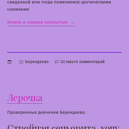
свиданкой или тогда поменяемся эротическими
снимками
«Маргарита»
Анкета и нормер полностью
Опубликовано
к
Берендеево
Оставьте комментарий
в
Маргарита
Лерочка
Проверенные девченки Берендеево:
Стройная сеньорита, хочу