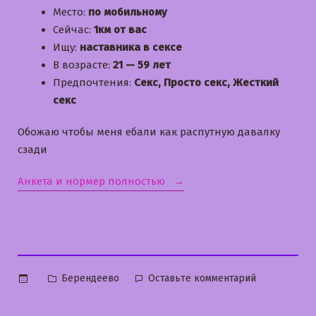
Место:
по мобильному
Сейчас:
1км от вас
Ищу:
наставника в сексе
В возрасте:
21 — 59 лет
Предпочтения:
Секс, Просто секс, Жесткий
секс
Обожаю чтобы меня ебали как распутную давалку
сзади
«Ася»
Анкета и нормер полностью
Опубликовано
к
Берендеево
Оставьте комментарий
в
Ася