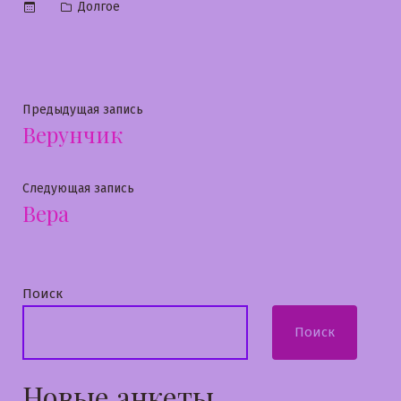
Опубликовано
Долгое
в
Навигация
Предыдущая
Предыдущая запись
Верунчик
запись:
по
записям
Следующая
Следующая запись
Вера
запись:
Поиск
Поиск
Новые анкеты