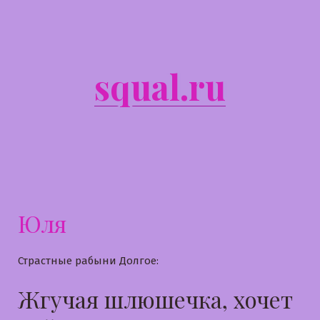
Перейти
к
содержимому
squal.ru
Юля
Страстные рабыни Долгое:
Жгучая шлюшечка, хочет