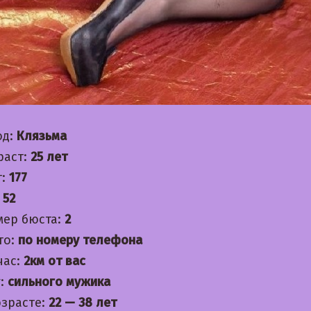
од:
Клязьма
раст:
25 лет
т:
177
:
52
мер бюста:
2
то:
по номеру телефона
час:
2км от вас
:
сильного мужика
озрасте:
22 — 38 лет