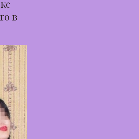
екс
то в