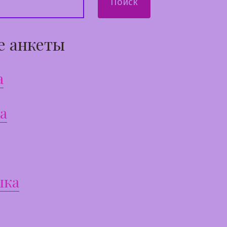
Поиск
е анкеты
а
а
шка