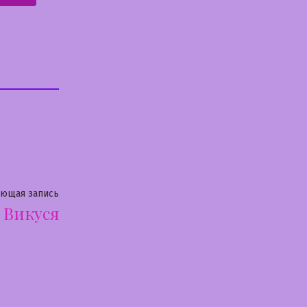
Следующая
ующая запись
Викуся
запись: