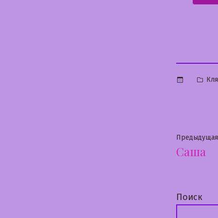
Опу
Кля
в
Нави
Предыдущая
Саша
по
запи
Поиск