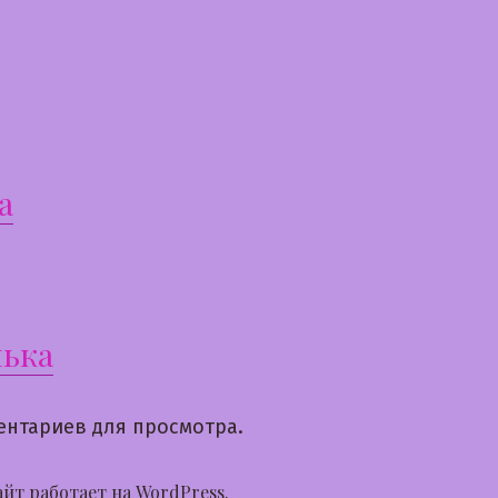
а
ька
ентариев для просмотра.
айт работает на WordPress.