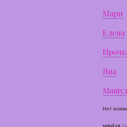
Мари
Елена
Ирочк
Яна
Машул
Нет комм
squal.ru
,
С