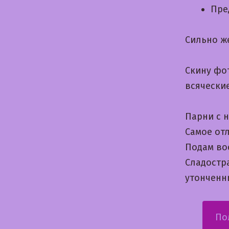
Пре
Сильно ж
Скину фо
всячески
Парни с 
Самое отл
Подам во
Cладостр
утонченн
По