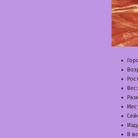
Гор
Воз
Рос
Вес
Раз
Мес
Сей
Ищу
В в