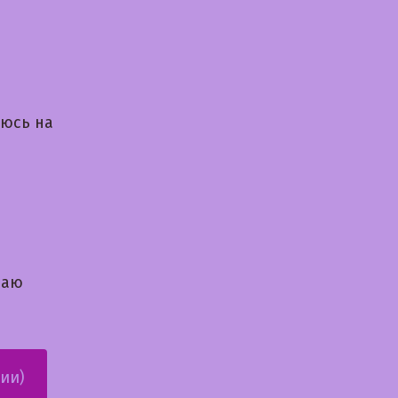
аюсь на
даю
ии)