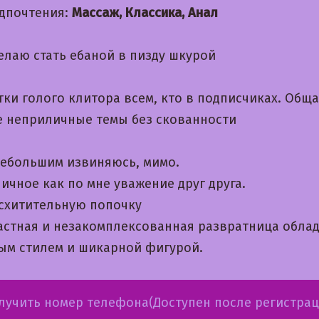
дпочтения:
Массаж, Классика, Анал
елаю стать ебаной в пизду шкурой
тки голого клитора всем, кто в подписчиках. Общ
е неприличные темы без скованности
небольшим извиняюсь, мимо.
ичное как по мне уважение друг друга.
схитительную попочку
астная и незакомплексованная развратница обла
ым стилем и шикарной фигурой.
лучить номер телефона(Доступен после регистрац