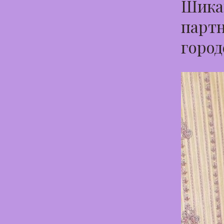
Шикар
партн
город