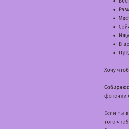
Вес
Раз
Мес
Сей
Ищу
В в
Пре
Хочу что
Собираюс
фоточки 
Если ты 
того чтоб