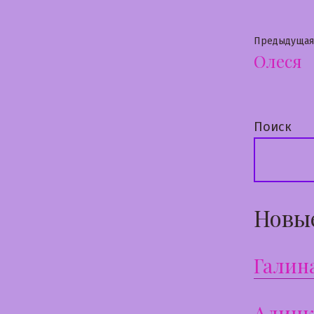
Нави
Предыдущая
Олеся
по
запи
Поиск
Новы
Галин
Алинк