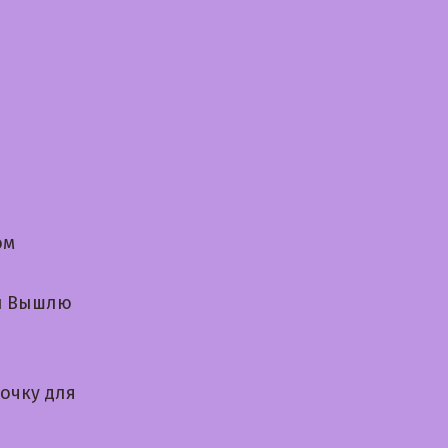
ом
ми Вышлю
очку для