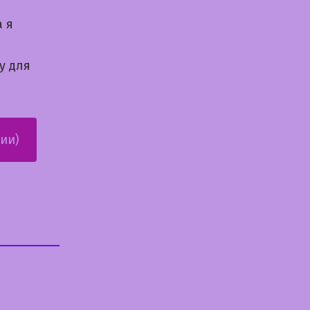
а я
у для
ии)