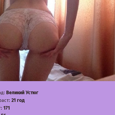
од:
Великий Устюг
раст:
21 год
т:
171