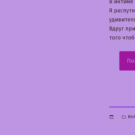
В интиме 
Я распутн
удивител
Вдруг пр
того что
По
Опу
Вел
в