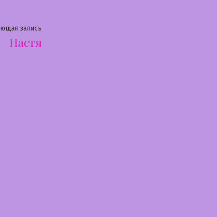
Следующая
ующая запись
Настя
запись: