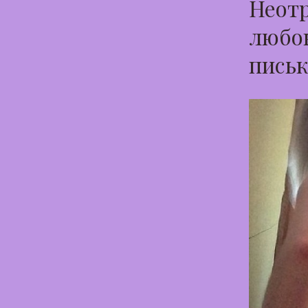
Неотр
любов
письк