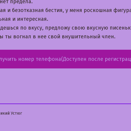
нет предела.
ая и безотказная бестия, у меня роскошная фигур
ьная и интересная.
идешься по вкусу, предложу свою вкусную писеньк
бы ты вогнал в нее свой внушительный член.
лучить номер телефона(Доступен после регистрац
бликовано
икий Устюг