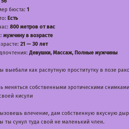
:
56
мер бюста:
1
то:
Есть
час:
800 метров от вас
:
мужчину в возрасте
озрасте:
21 — 30 лет
дпочтения:
Девушки, Массаж, Полные мужчины
бы выебали как распутную проститутку в позе рак
ь меняться собственными эротическими снимка
своей кисули
вызовешь влечение, дам собственную вкусную дыр
ы ты сунул туда свой не маленький член.