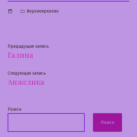
Опубликовано
Верхнеяркеево
в
Навигация
Предыдущая
Предыдущая запись
Галина
запись:
по
записям
Следующая
Следующая запись
Анжелика
запись:
Поиск
Поиск