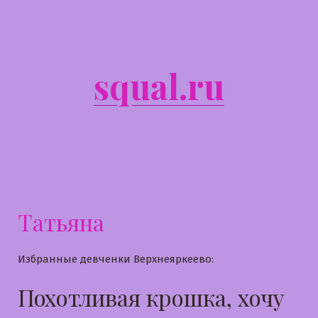
Перейти
к
содержимому
squal.ru
Татьяна
Избранные девченки Верхнеяркеево:
Похотливая крошка, хочу