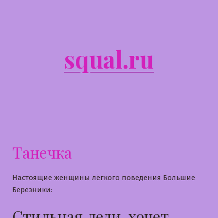
Перейти
к
содержимому
squal.ru
Танечка
Настоящие женщины лёгкого поведения Большие
Березники:
Стильная леди, хочет