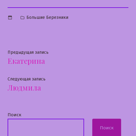
Опубликовано
Большие Березники
в
Навигация
Предыдущая
Предыдущая запись
Екатерина
запись:
по
записям
Следующая
Следующая запись
Людмила
запись:
Поиск
Поиск