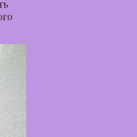
ть
ого