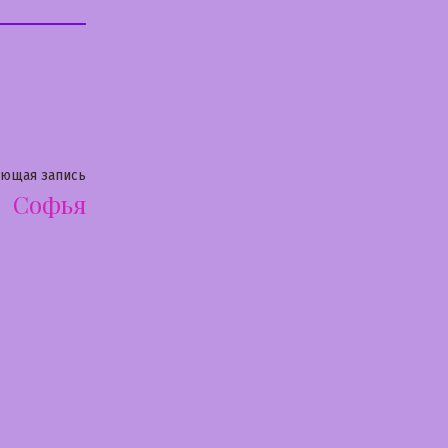
Следующая
ующая запись
Софья
запись: