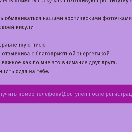
аешь поиметь соску как похотливую проститутку в
ь обмениваться нашими эротическими фоточкам
своей кисули
сравненную писю
а отзывчива с благоприятной энергетикой
важное как по мне это внимание друг друга.
чить сидя на тебе.
лучить номер телефона(Доступен после регистрац