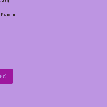
 зад
и Вышлю
ии)