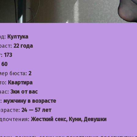
од:
Култука
раст:
22 года
т:
173
:
60
мер бюста:
2
то:
Квартира
час:
3км от вас
:
мужчину в возрасте
озрасте:
24 — 57 лет
дпочтения:
Жесткий секс, Куни, Девушки