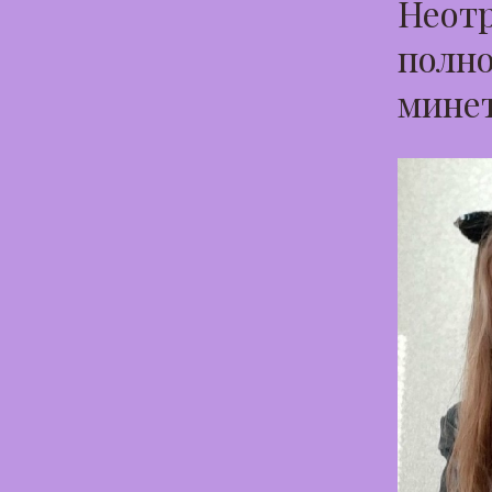
Неотр
полно
минет