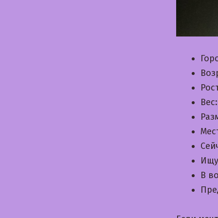
Гор
Воз
Рос
Вес
Раз
Мес
Сей
Ищу
В в
Пре