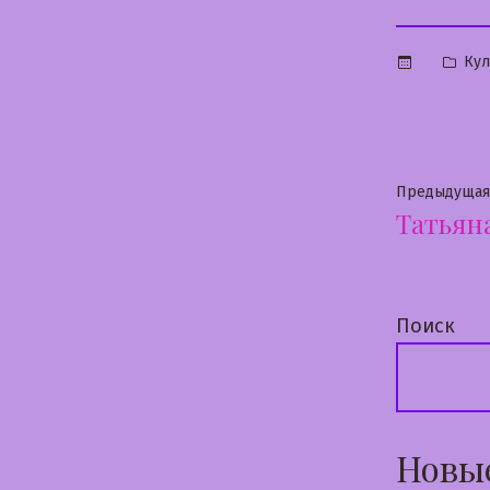
Опу
Кул
в
Нави
Предыдущая
Татьян
по
запи
Поиск
Новы