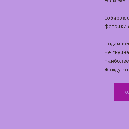
Если мечт
Собираюс
фоточки 
Подам не
Не скучн
Наиболее 
Жажду кон
По