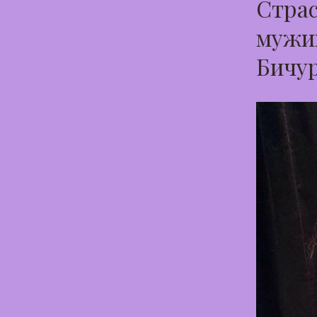
Страс
мужик
Бичу