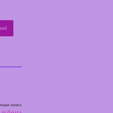
ии)
Следующая
ующая запись
Альбина
запись: