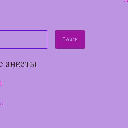
сям
Поиск
е анкеты
а
а