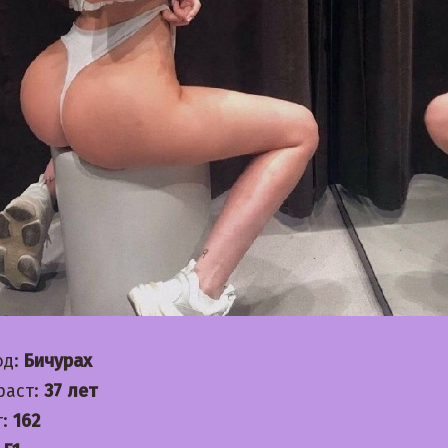
од:
Бичурах
раст:
37 лет
т:
162