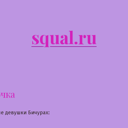
squal.ru
очка
е девушки Бичурах: