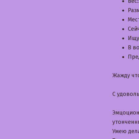
Вес
Раз
Мес
Сей
Ищу
В в
Пре
Жажду чт
С удовол
Эмцоцион
утонченн
Умею дел