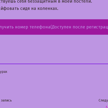
ствуешь себя беззащитным в моей постели.
йфовать сидя на коленках.
лучить номер телефона(Доступен после регистрац
бликовано
урах
гация
Предыдущая
 запись
След
запись: