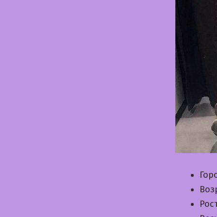
Гор
Воз
Рос