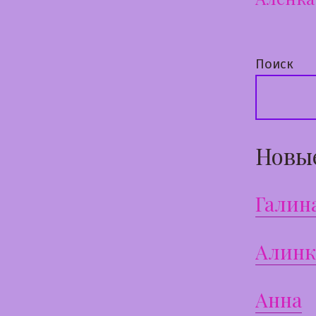
по
запи
Поиск
Новы
Галин
Алинк
Анна