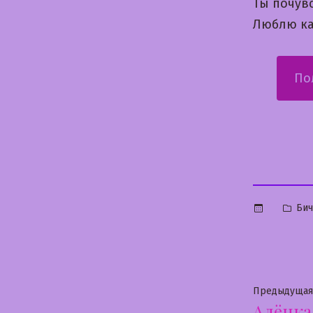
Ты почув
Люблю ка
По
Опу
Бич
в
Нави
Предыдущая
Алёнка