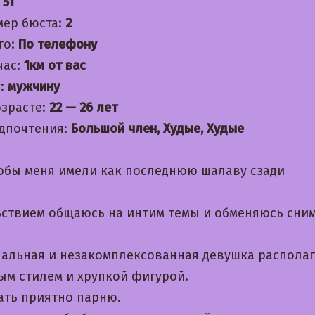
:
51
мер бюста:
2
то:
По телефону
час:
1км от вас
:
мужчину
озрасте:
22 — 26 лет
дпочтения:
Большой член, Худые, Худые
обы меня имели как последнюю шалаву сзади
ьствием общаюсь на интим темы и обменяюсь сни
альная и незакомплексованная девушка распола
ым стилем и хрупкой фигурой.
ать приятно парню.