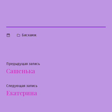
Опубликовано
Бискамж
в
Навигация
Предыдущая
Предыдущая запись
Сашенька
запись:
по
записям
Следующая
Следующая запись
Екатерина
запись: