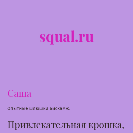
Перейти
к
содержимому
squal.ru
Саша
Опытные шлюшки Бискамж:
Привлекательная крошка,