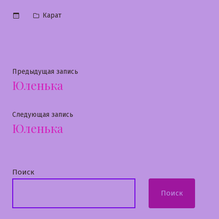
Опубликовано
Карат
в
Навигация
Предыдущая
Предыдущая запись
Юленька
запись:
по
записям
Следующая
Следующая запись
Юленька
запись:
Поиск
Поиск