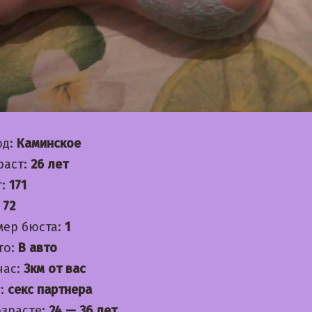
од:
Каминское
раст:
26 лет
т:
171
:
72
мер бюста:
1
то:
В авто
час:
3км от вас
:
секс партнера
озрасте:
24 — 36 лет