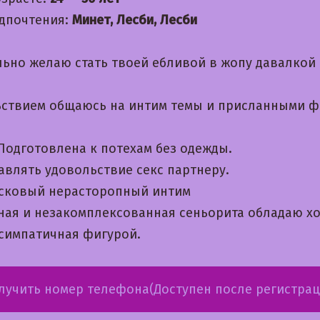
дпочтения:
Минет, Лесби, Лесби
льно желаю стать твоей ебливой в жопу давалкой
ьствием общаюсь на интим темы и приcланными 
 Подготовлена к потехам без одежды.
авлять удовольствие секс партнеру.
сковый нерасторопный интим
ная и незакомплексованная сеньорита обладаю х
 симпатичная фигурой.
лучить номер телефона(Доступен после регистрац