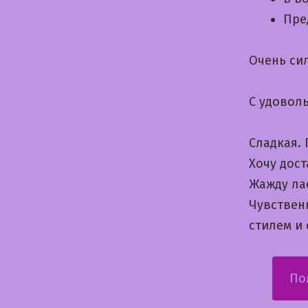
Пре
Очень си
С удовол
Сладкая.
Хочу дост
Жажду ла
Чувствен
стилем и
По