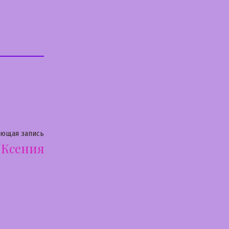
Следующая
ующая запись
Ксения
запись: