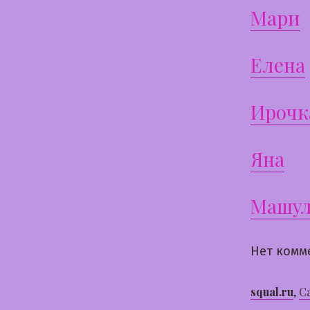
Мари
Елена
Ирочк
Яна
Машул
Нет комм
squal.ru
,
С