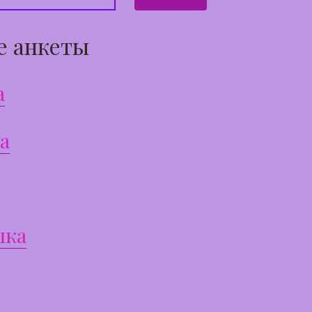
е анкеты
а
а
шка