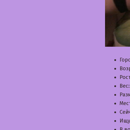
Гор
Воз
Рос
Вес
Раз
Мес
Сей
Ищу
В в