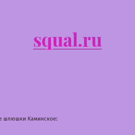
squal.ru
а
е шлюшки Каминское: