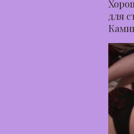
Хорош
для с
Ками