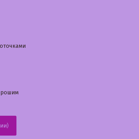
фоточками
орошим
ии)