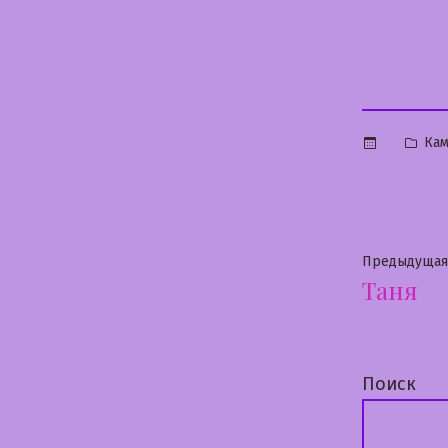
Опу
Кам
в
Нави
Предыдущая
Таня
по
запи
Поиск