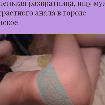
енькая развратница, ищу му
трастного анала в городе
нское