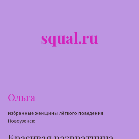
Перейти
к
содержимому
squal.ru
Ольга
Избранные женщины лёгкого поведения
Новоузенск:
Красивая развратница,