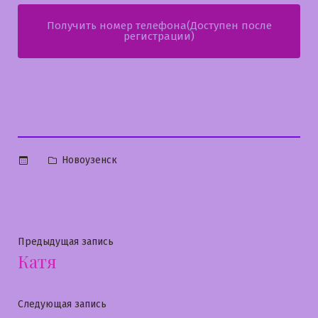
Получить номер телефона(Доступен после
регистрации)
Опубликовано
Новоузенск
в
Навигация
Предыдущая
Предыдущая запись
Катя
запись:
по
записям
Следующая
Следующая запись