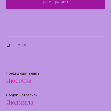
регистрации)
Опубликовано
Кочево
в
Навигация
Предыдущая
Предыдущая запись
Любочка
запись:
по
записям
Следующая
Следующая запись
Людмила
запись: