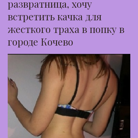
развратница, хочу
встретить качка для
жесткого траха в попку в
городе Кочево