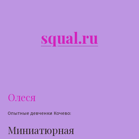
Перейти
к
содержимому
squal.ru
Олеся
Опытные девченки Кочево:
Миниатюрная