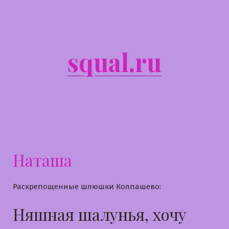
Перейти
к
содержимому
squal.ru
Наташа
Раскрепощенные шлюшки Колпашево:
Няшная шалунья, хочу