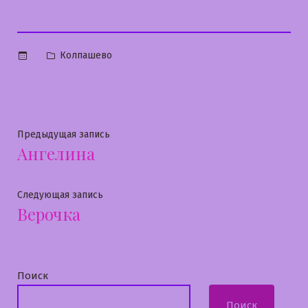
Опубликовано
Колпашево
в
Навигация
Предыдущая
Предыдущая запись
Ангелина
запись:
по
записям
Следующая
Следующая запись
Верочка
запись:
Поиск
Поиск