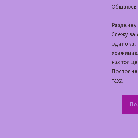
Общаюсь 
Раздвину
Слежу за 
одинока.
Ухаживаю
настояще
Постоянн
таха
По