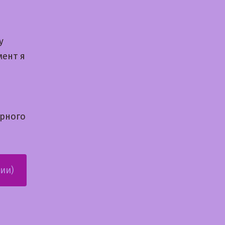
у
мент я
урного
ии)