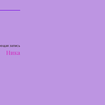
Следующая
ующая запись
Ника
запись: