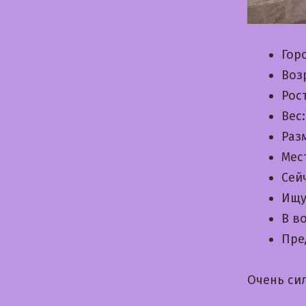
Гор
Воз
Рос
Вес
Раз
Мес
Сей
Ищу
В в
Пре
Очень си