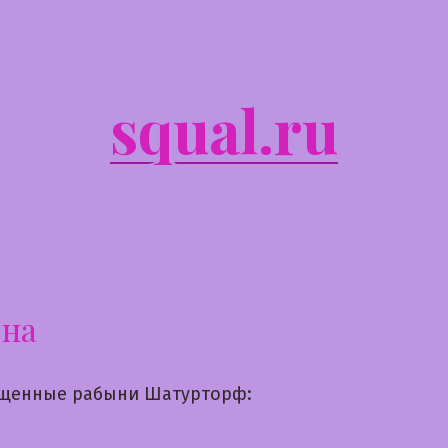
squal.ru
ёна
щенные рабыни Шатурторф: