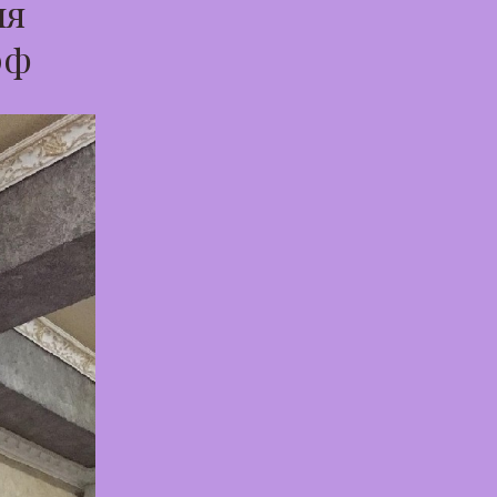
ля
рф