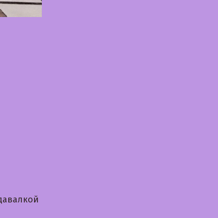
 давалкой