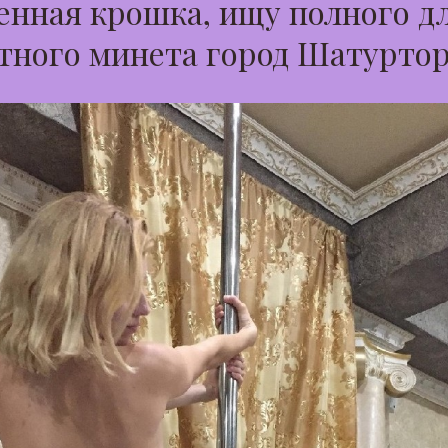
нная крошка, ищу полного д
тного минета город Шатурто