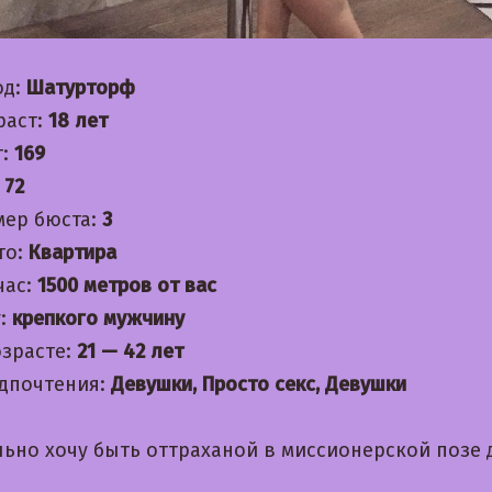
од:
Шатурторф
раст:
18 лет
т:
169
:
72
мер бюста:
3
то:
Квартира
час:
1500 метров от вас
:
крепкого мужчину
озрасте:
21 — 42 лет
дпочтения:
Девушки, Просто секс, Девушки
льно хочу быть оттраханой в миссионерской позе