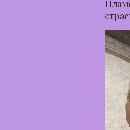
Пламе
страс