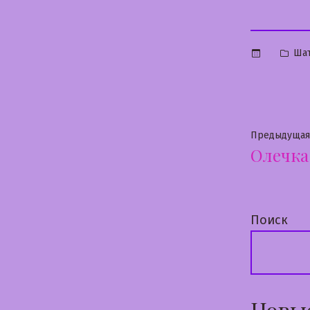
Опу
Ша
в
Нави
Предыдущая
Олечка
по
запи
Поиск
Новы