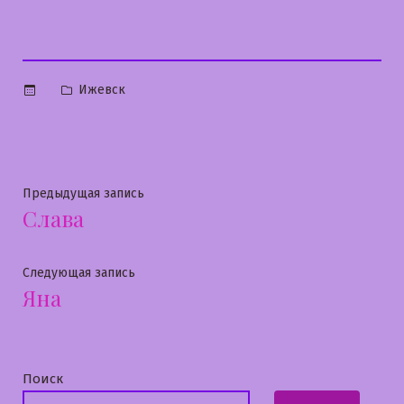
Опубликовано
Ижевск
в
Навигация
Предыдущая
Предыдущая запись
Слава
запись:
по
записям
Следующая
Следующая запись
Яна
запись:
Поиск