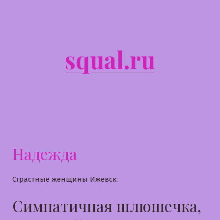
Перейти
к
содержимому
squal.ru
Надежда
Страстные женщины Ижевск:
Симпатичная шлюшечка,