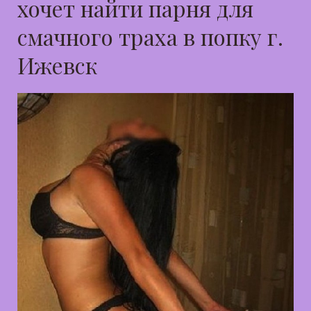
хочет найти парня для
смачного траха в попку г.
Ижевск