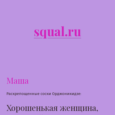
Перейти
к
содержимому
squal.ru
Маша
Раскрепощенные соски Орджоникидзе:
Хорошенькая женщина,