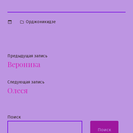
Опубликовано
Орджоникидзе
в
Навигация
Предыдущая
Предыдущая запись
Вероника
запись:
по
записям
Следующая
Следующая запись
Олеся
запись:
Поиск
Поиск