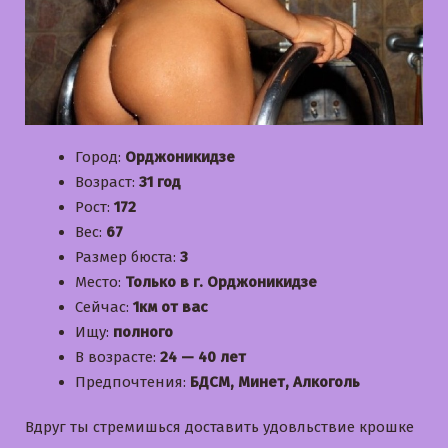
Город:
Орджоникидзе
Возраст:
31 год
Рост:
172
Вес:
67
Размер бюста:
3
Место:
Только в г. Орджоникидзе
Сейчас:
1км от вас
Ищу:
полного
В возрасте:
24 — 40 лет
Предпочтения:
БДСМ, Минет, Алкоголь
Вдруг ты стремишься доставить удовльствие крошке