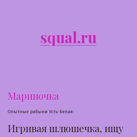
Перейти
к
содержимому
squal.ru
Мариночка
Опытные рабыни Усть-Белая:
Игривая шлюшечка, ищу