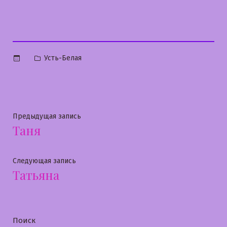
Опубликовано
Усть-Белая
в
Навигация
Предыдущая
Предыдущая запись
Таня
запись:
по
записям
Следующая
Следующая запись
Татьяна
запись:
Поиск