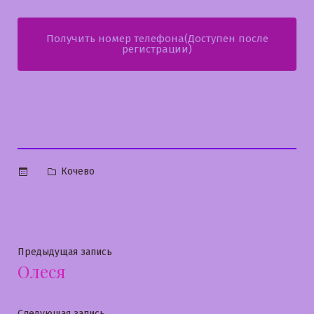
Получить номер телефона(Доступен после
регистрации)
Опубликовано
Кочево
в
Навигация
Предыдущая
Предыдущая запись
Олеся
запись:
по
Следующая
Следующая запись