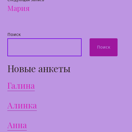
записям
Мария
запись:
Поиск
Поиск
Новые анкеты
Галина
Алинка
Анна