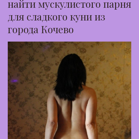
найти мускулистого парня
для сладкого куни из
города Кочево