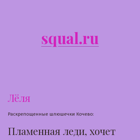
Перейти
к
содержимому
squal.ru
Лёля
Раскрепощенные шлюшечки Кочево:
Пламенная леди, хочет