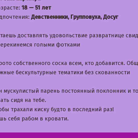
озрасте:
18 — 51 лет
дпочтения:
Девственники, Групповуха, Досуг
чтаешь доставлять удовольствие развратнице сви
перекинемся голыми фотками
ото собственного соска всем, кто добавится. Об
жные бескультурные тематики без скованности
н мускулистый парень постоянный поклонник и т
ать сидя на тебе.
бы трахали киску будто в последний раз!
шь себя рабом в кровати.