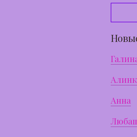
Новы
Галин
Алинк
Анна
Люба