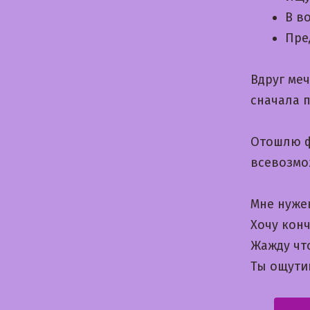
В в
Пре
Вдруг ме
сначала 
Отошлю ф
всевозмо
Мне нуже
Хочу конч
Жажду что
Ты ощути