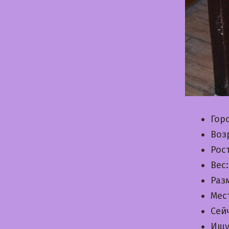
Гор
Воз
Рос
Вес
Раз
Мес
Сей
Ищу