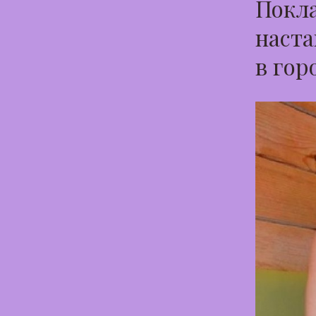
Покла
наста
в гор