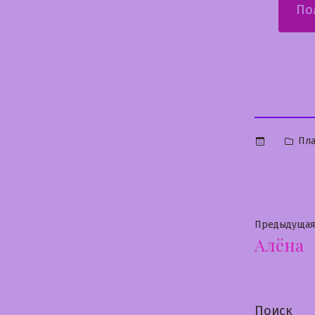
По
Опу
Пла
в
Нави
Предыдущая
Алёна
по
запи
Поиск