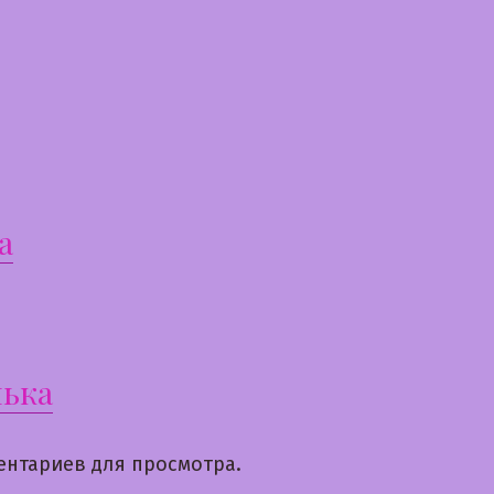
а
ька
ентариев для просмотра.