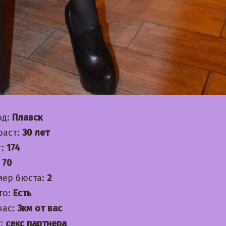
од:
Плавск
раст:
30 лет
т:
174
:
70
мер бюста:
2
то:
Есть
час:
3км от вас
:
секс партнера