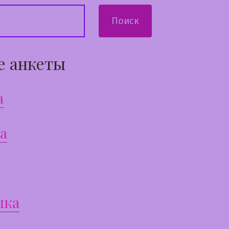
Поиск
е анкеты
а
а
шка