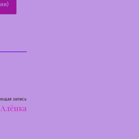
ии)
Следующая
ующая запись
Алёнка
запись: