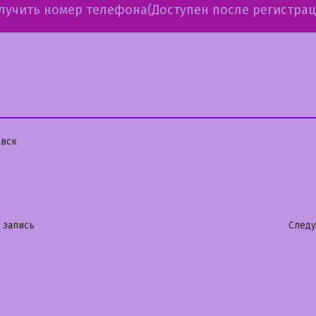
лучить номер телефона(Доступен после регистрац
бликовано
вск
гация
Предыдущая
 запись
След
запись:
сям