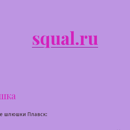
squal.ru
шка
е шлюшки Плавск: