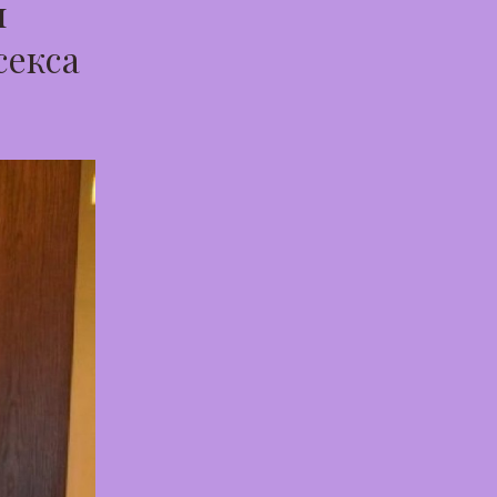
и
секса