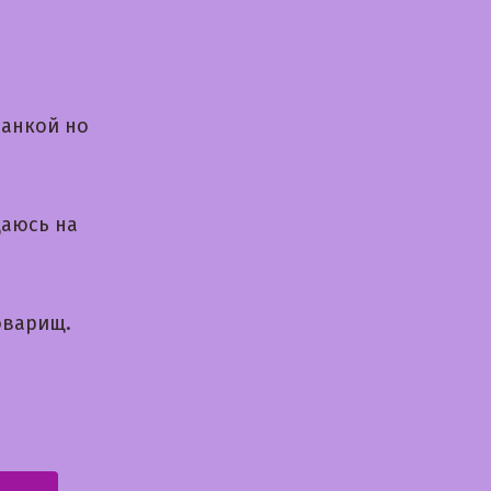
данкой но
щаюсь на
оварищ.