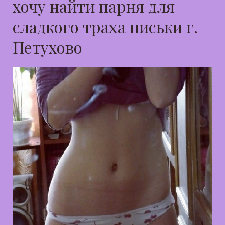
хочу найти парня для
сладкого траха письки г.
Петухово