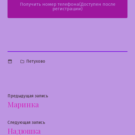
Получить номер телефона(Доступен после
регистрации)
Опубликовано
Петухово
в
Навигация
Предыдущая
Предыдущая запись
Маринка
запись:
по
записям
Следующая
Следующая запись
Надюшка
запись: