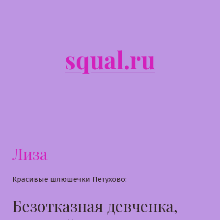
Перейти
к
содержимому
squal.ru
Лиза
Красивые шлюшечки Петухово:
Безотказная девченка,