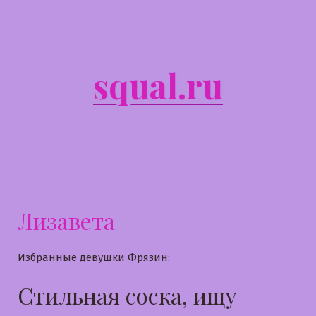
Перейти
к
содержимому
squal.ru
Лизавета
Избранные девушки Фрязин:
Стильная соска, ищу