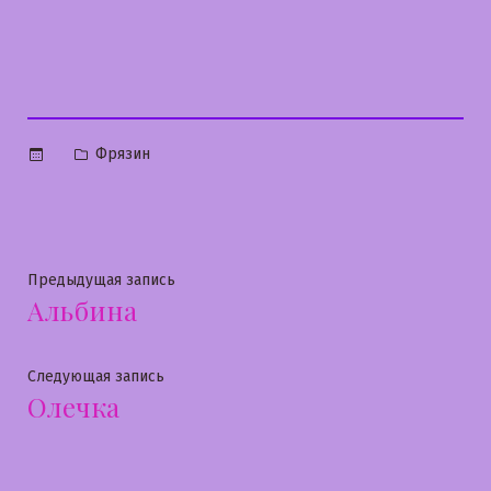
Опубликовано
Фрязин
в
Навигация
Предыдущая
Предыдущая запись
Альбина
запись:
по
записям
Следующая
Следующая запись
Олечка
запись: