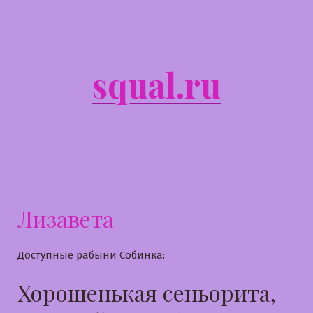
Перейти
к
содержимому
squal.ru
Лизавета
Доступные рабыни Собинка:
Хорошенькая сеньорита,