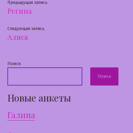
Навигация
Предыдущая
Предыдущая запись
Регина
запись:
по
записям
Следующая
Следующая запись
Алиса
запись:
Поиск
Поиск
Новые анкеты
Галина