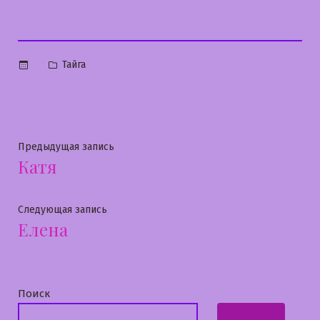
Опубликовано
Тайга
в
Навигация
Предыдущая
Предыдущая запись
Катя
запись:
по
записям
Следующая
Следующая запись
Елена
запись:
Поиск