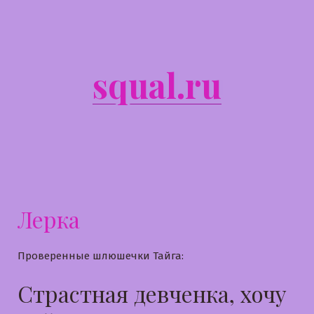
Перейти
к
содержимому
squal.ru
Лерка
Проверенные шлюшечки Тайга:
Страстная девченка, хочу