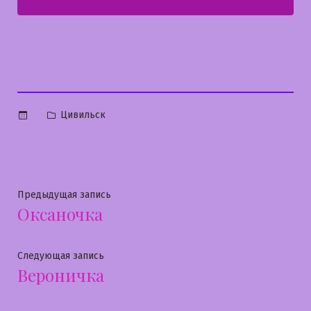
Опубликовано
Цивильск
в
Навигация
Предыдущая
Предыдущая запись
Оксаночка
запись:
по
записям
Следующая
Следующая запись
Вероничка
запись: