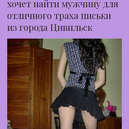
хочет найти мужчину для
отличного траха письки
из города Цивильск