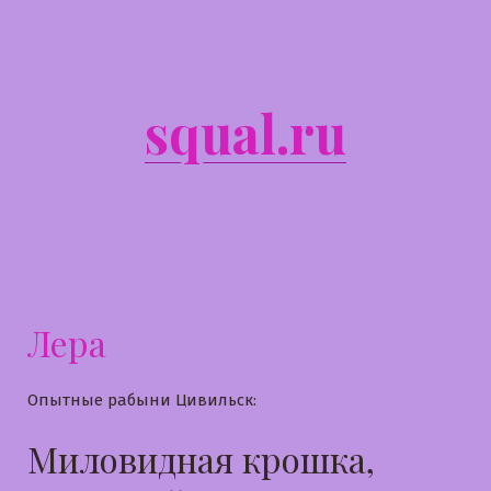
Перейти
к
содержимому
squal.ru
Лера
Опытные рабыни Цивильск:
Миловидная крошка,