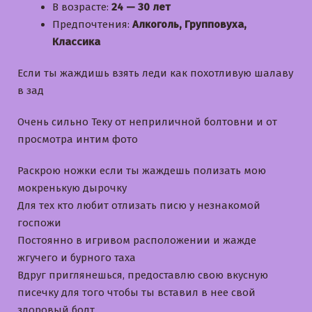
В возрасте:
24 — 30 лет
Предпочтения:
Алкоголь, Групповуха,
Классика
Если ты жаждишь взять леди как похотливую шалаву
в зад
Очень сильно Теку от неприличной болтовни и от
просмотра интим фото
Раскрою ножки если ты жаждешь полизать мою
мокренькую дырочку
Для тех кто любит отлизать писю у незнакомой
госпожи
Постоянно в игривом расположении и жажде
жгучего и бурного таха
Вдруг приглянешься, предоставлю свою вкусную
писечку для того чтобы ты вставил в нее свой
здоровый болт.