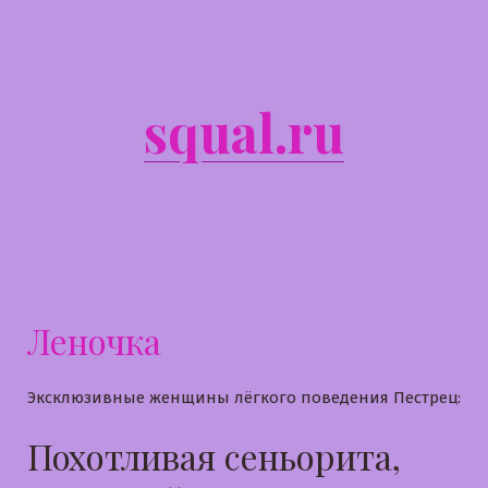
Перейти
к
содержимому
squal.ru
Леночка
Эксклюзивные женщины лёгкого поведения Пестрец:
Похотливая сеньорита,