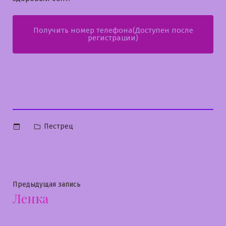
Получить номер телефона(Доступен после
регистрации)
Опубликовано
Пестрец
в
Навигация
Предыдущая
Предыдущая запись
Ленка
запись:
по