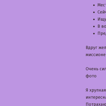
Мес
Сей
Ищу
В в
Пре
Вдруг же
миссионе
Очень си
фото
Я хрупкая
интересн
Потрахаю