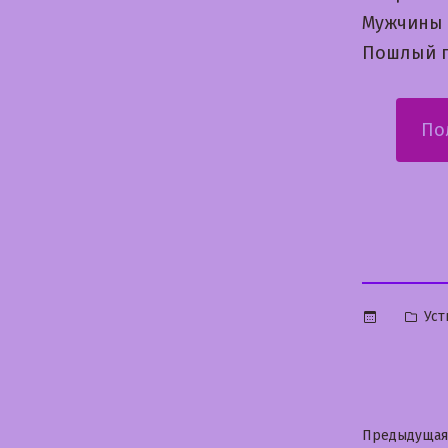
Мужчины 
Пошлый п
По
Опу
Уст
в
Нави
Предыдущая