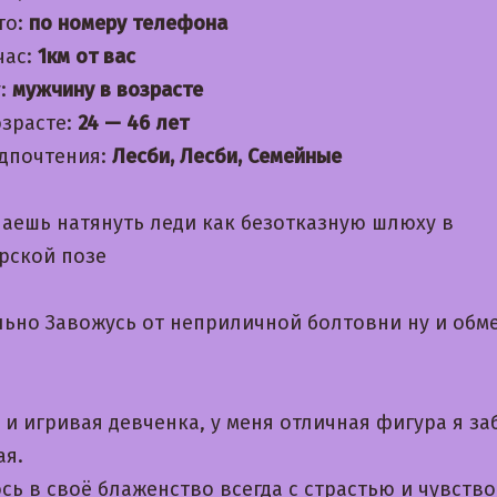
то:
по номеру телефона
час:
1км от вас
:
мужчину в возрасте
озрасте:
24 — 46 лет
дпочтения:
Лесби, Лесби, Семейные
лаешь натянуть леди как безотказную шлюху в
рской позе
льно Завожусь от неприличной болтовни ну и обм
 и игривая девченка, у меня отличная фигура я за
ая.
сь в своё блаженство всегда с страстью и чувств