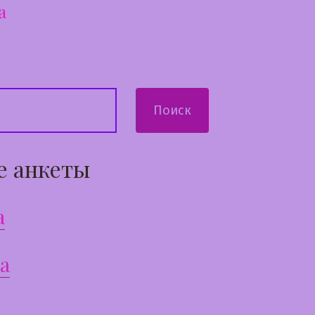
а
запись:
сям
Поиск
е анкеты
а
а