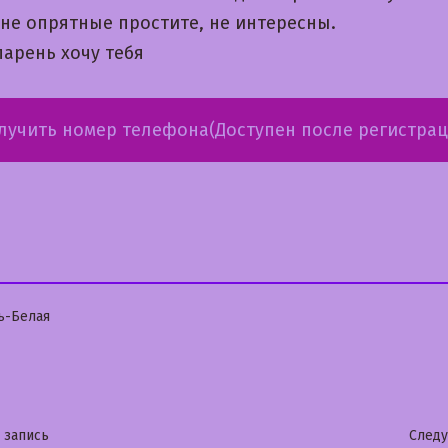
не опрятные простите, не интересны.
арень хочу тебя
лучить номер телефона(Доступен после регистрац
бликовано
ь-Белая
гация
Предыдущая
 запись
След