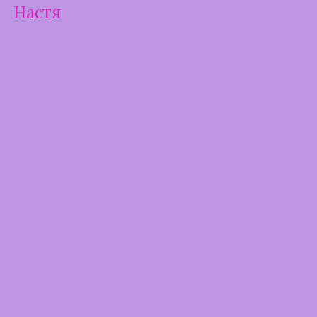
Настя
запись: