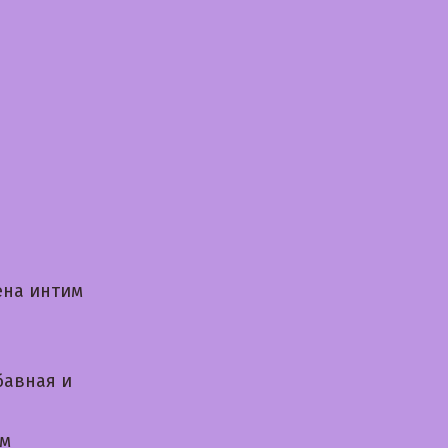
ена интим
бавная и
ом