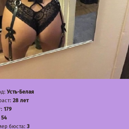
од:
Усть-Белая
раст:
28 лет
т:
179
:
54
мер бюста:
3