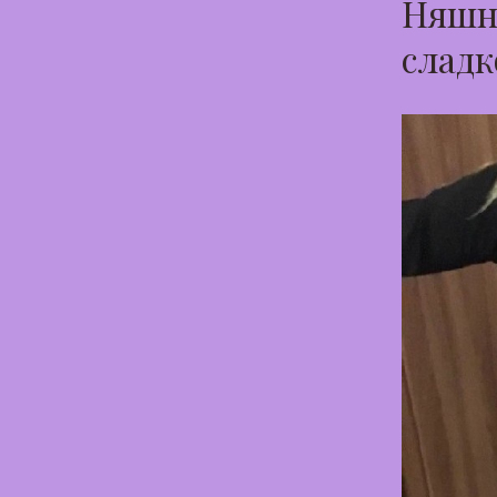
Няшна
сладк