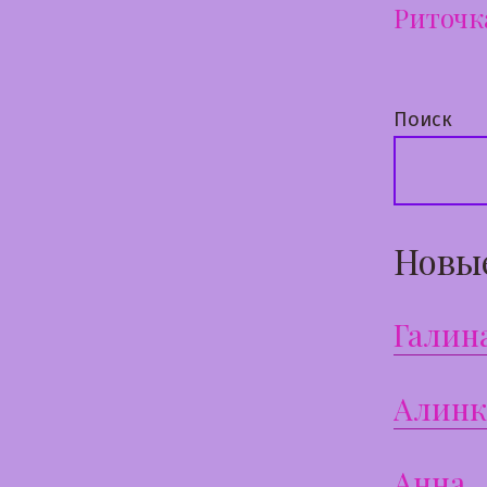
Риточк
по
запи
Поиск
Новы
Галин
Алинк
Анна