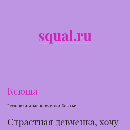
Перейти
к
содержимому
squal.ru
Ксюша
Эксклюзивные девченки Бежты:
Страстная девченка, хочу