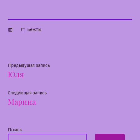
Опубликовано
Бежты
в
Навигация
Предыдущая
Предыдущая запись
Юля
запись:
по
записям
Следующая
Следующая запись
Марина
запись:
Поиск