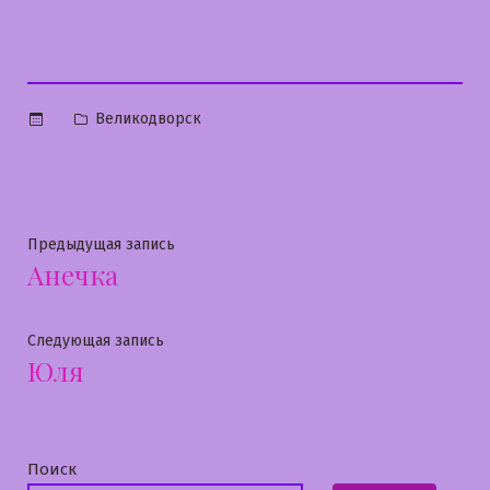
Опубликовано
Великодворск
в
Навигация
Предыдущая
Предыдущая запись
Анечка
запись:
по
записям
Следующая
Следующая запись
Юля
запись:
Поиск