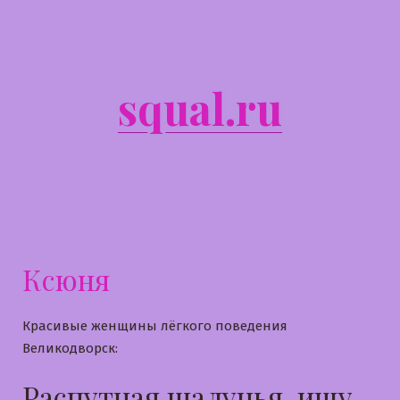
Перейти
к
содержимому
squal.ru
Ксюня
Красивые женщины лёгкого поведения
Великодворск:
Распутная шалунья, ищу