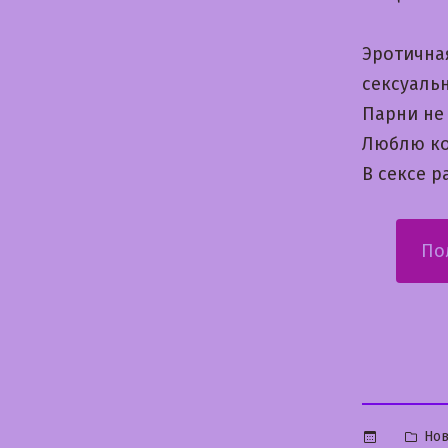
Эротична
сексуаль
Парни не
Люблю ко
В сексе 
По
Опу
Нов