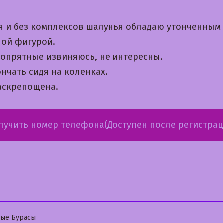
я и без комплексов шалунья обладаю утонченным 
ной фигурой.
 опрятные извиняюсь, не интересны.
нчать сидя на коленках.
раскрепощена.
лучить номер телефона(Доступен после регистрац
бликовано
ые Бурасы