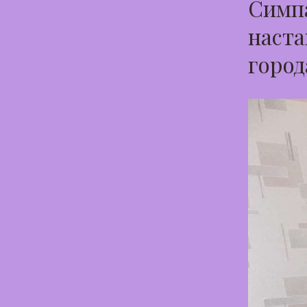
Симпа
наста
город