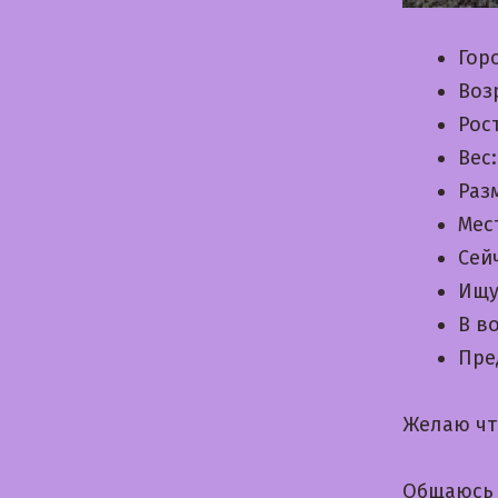
Гор
Воз
Рос
Вес
Раз
Мес
Сей
Ищу
В в
Пре
Желаю чт
Общаюсь 