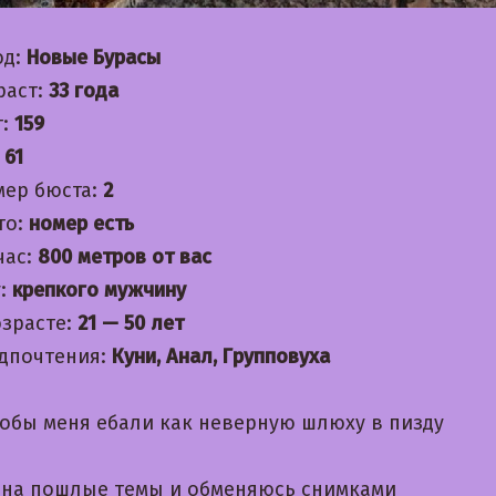
од:
Новые Бурасы
раст:
33 года
т:
159
:
61
мер бюста:
2
то:
номер есть
час:
800 метров от вас
:
крепкого мужчину
озрасте:
21 — 50 лет
дпочтения:
Куни, Анал, Групповуха
обы меня ебали как неверную шлюху в пизду
на пошлые темы и обменяюсь снимками