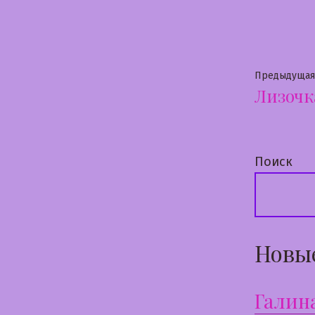
в
Нави
Предыдущая
Лизочк
по
запи
Поиск
Новы
Галин