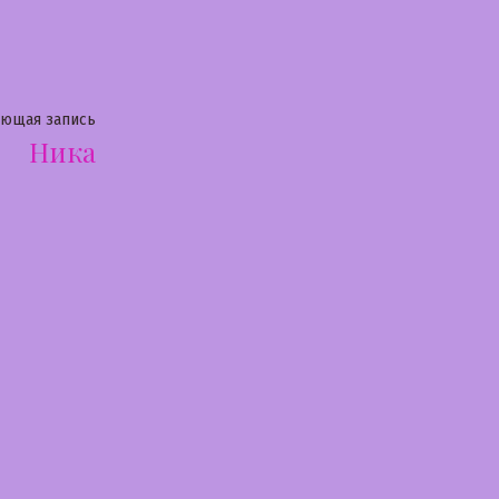
Следующая
ующая запись
Ника
запись: