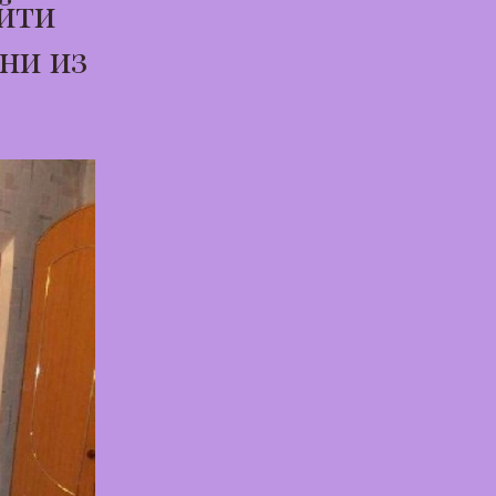
йти
уни из