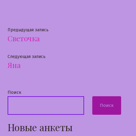
в
Навигация
Предыдущая
Предыдущая запись
Светочка
запись:
по
записям
Следующая
Следующая запись
Яна
запись:
Поиск
Поиск
Новые анкеты