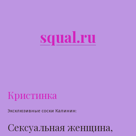
Перейти
к
содержимому
squal.ru
Кристинка
Эксклюзивные соски Калинин:
Сексуальная женщина,