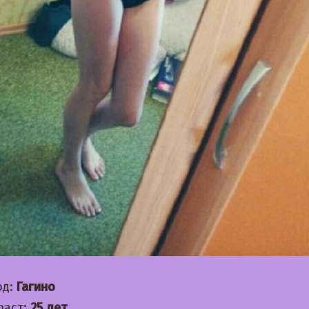
од:
Гагино
раст:
25 лет