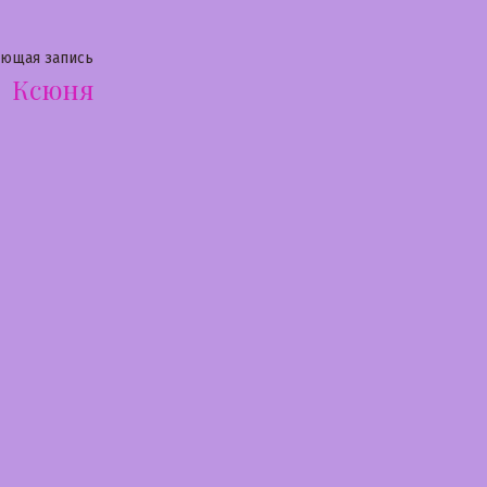
Следующая
ующая запись
Ксюня
запись: