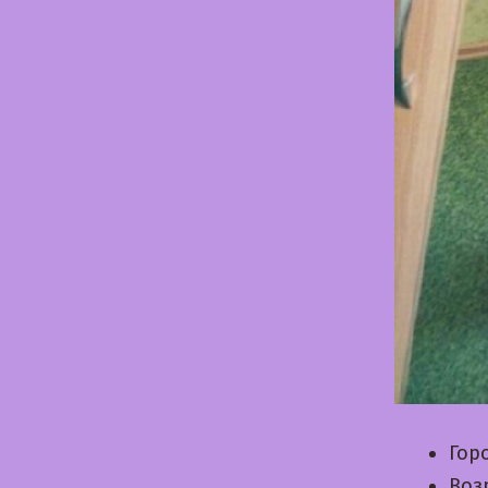
Гор
Воз