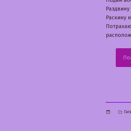
Раздвину
Раскину 
Потрахаю
располо
По
Опу
Гаг
в