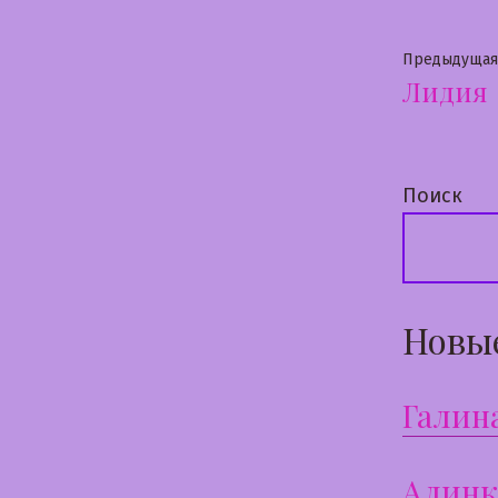
Нави
Предыдущая
Лидия
по
запи
Поиск
Новы
Галин
Алинк