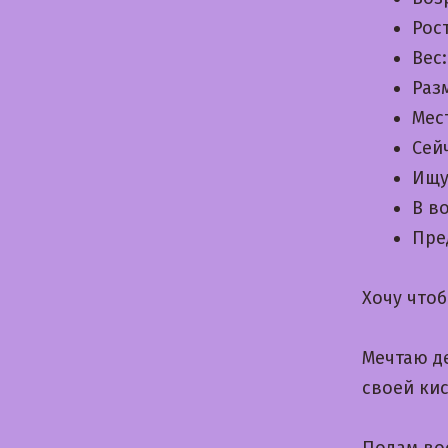
Рос
Вес
Раз
Мес
Сей
Ищу
В в
Пре
Хочу чтоб
Мечтаю д
своей ки
Подам во