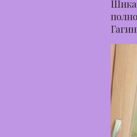
Шикар
полно
Гагин