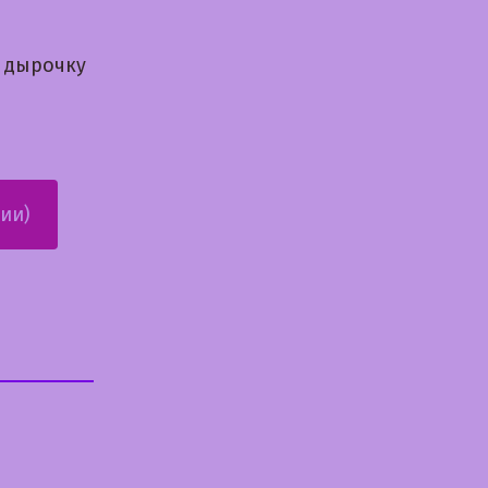
ю дырочку
ии)