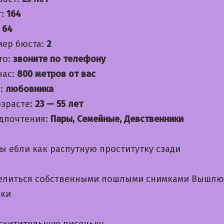
т:
164
:
64
мер бюста:
2
то:
звоните по телефону
час:
800 метров от вас
:
любовника
озрасте:
23 — 55 лет
дпочтения:
Пары, Семейные, Девственники
ы ебли как распутную проститутку сзади
елиться собственными пошлыми снимками Вышлю
ски
схитительную писеньку