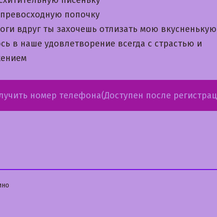
 превосходную попочку
ноги вдруг ты захочешь отлизать мою вкусненьку
сь в наше удовлетворение всегда с страстью и
жением
лучить номер телефона(Доступен после регистрац
бликовано
ино