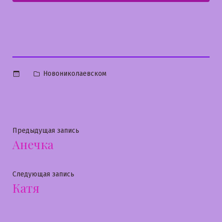
Опубликовано
Новониколаевском
в
Навигация
Предыдущая
Предыдущая запись
Анечка
запись:
по
записям
Следующая
Следующая запись
Катя
запись: