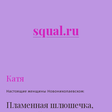
Перейти
к
содержимому
squal.ru
Катя
Настоящие женщины Новониколаевском:
Пламенная шлюшечка,