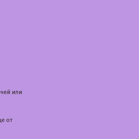
ечей или
ще от