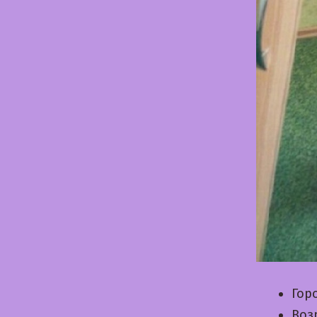
Гор
Воз