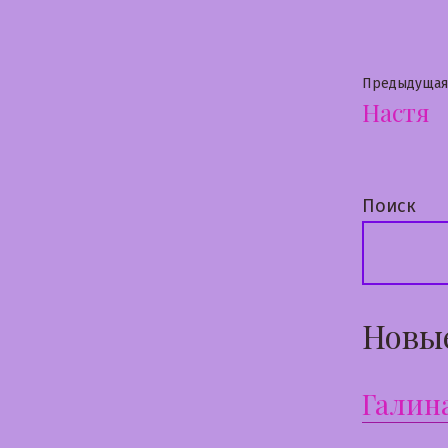
Нави
Предыдущая
Настя
по
запи
Поиск
Новы
Галин