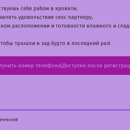
ствуешь себя рабом в кровати.
авлять удовольствие секс партнеру.
сном расположении и готовности влажного и слад
обы трахали в зад будто в последний раз!
лучить номер телефона(Доступен после регистрац
бликовано
ичевский