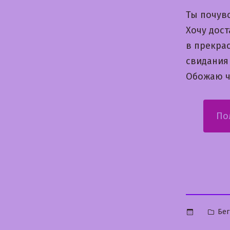
Ты почув
Хочу дост
в прекра
свидания
Обожаю чт
По
Опу
Бег
в