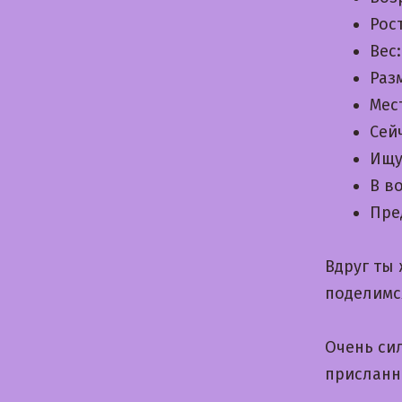
Рос
Вес
Раз
Мес
Сей
Ищу
В в
Пре
Вдруг ты
поделимс
Очень си
присланн