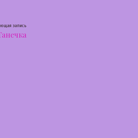
Следующая
ующая запись
Танечка
запись: