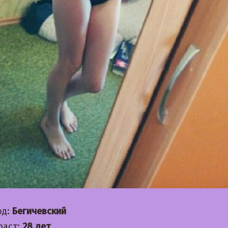
од:
Бегичевский
раст:
28 лет