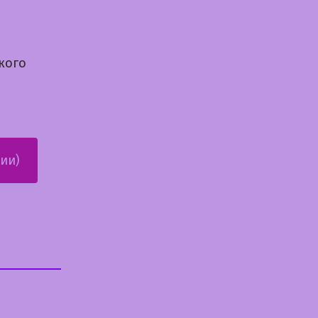
кого
ии)