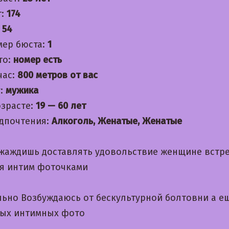
т:
174
:
54
мер бюста:
1
то:
номер есть
час:
800 метров от вас
:
мужика
озрасте:
19 — 60 лет
дпочтения:
Алкоголь, Женатые, Женатые
 жаждишь доставлять удовольствие женщине встр
я интим фоточками
льно Возбуждаюсь от бескультурной болтовни а е
ых интимных фото