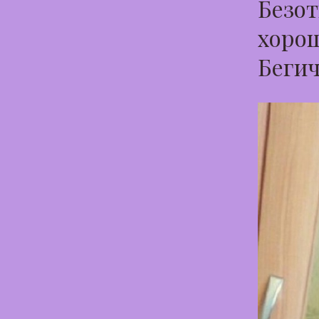
Безот
хорош
Беги