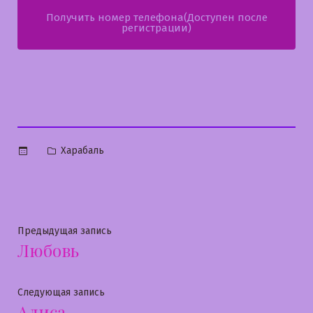
Получить номер телефона(Доступен после
регистрации)
Опубликовано
Харабаль
в
Навигация
Предыдущая
Предыдущая запись
Любовь
запись:
по
записям
Следующая
Следующая запись
Алиса
запись: