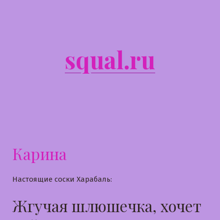
Перейти
к
содержимому
squal.ru
Карина
Настоящие соски Харабаль:
Жгучая шлюшечка, хочет