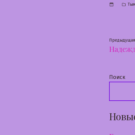
Опу
Ты
в
Нави
Предыдущая
Надеж
по
запи
Поиск
Новы