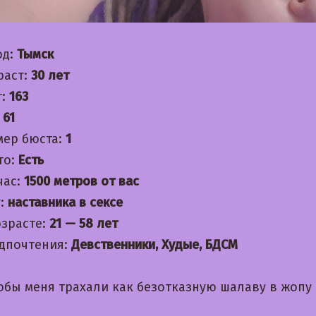
од:
Тымск
раст:
30 лет
т:
163
:
61
мер бюста:
1
то:
Есть
час:
1500 метров от вас
:
наставника в сексе
озрасте:
21 — 58 лет
дпочтения:
Девственники, Худые, БДСМ
обы меня трахали как безотказную шалаву в жопу