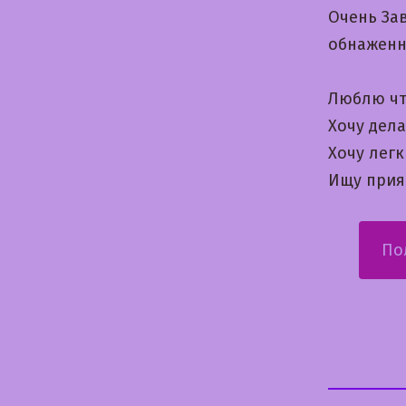
Очень За
обнаженн
Люблю чт
Хочу дела
Хочу лег
Ищу прия
По