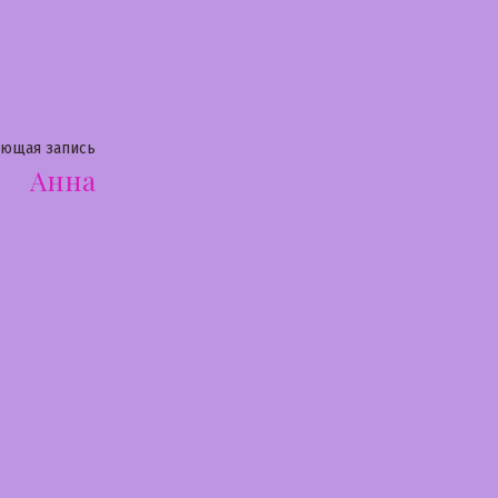
Следующая
ующая запись
Анна
запись: