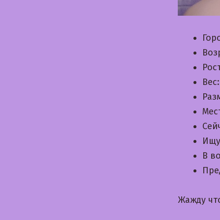
Гор
Воз
Рос
Вес
Раз
Мес
Сей
Ищу
В в
Пре
Жажду чт