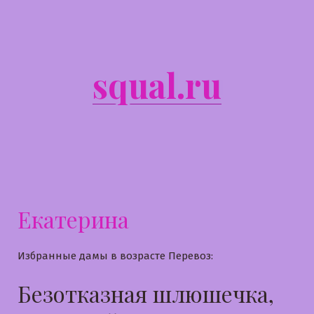
Перейти
к
содержимому
squal.ru
Екатерина
Избранные дамы в возрасте Перевоз:
Безотказная шлюшечка,