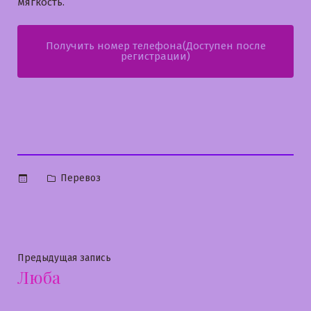
мягкость.
Получить номер телефона(Доступен после
регистрации)
Опубликовано
Перевоз
в
Навигация
Предыдущая
Предыдущая запись
Люба
запись:
по