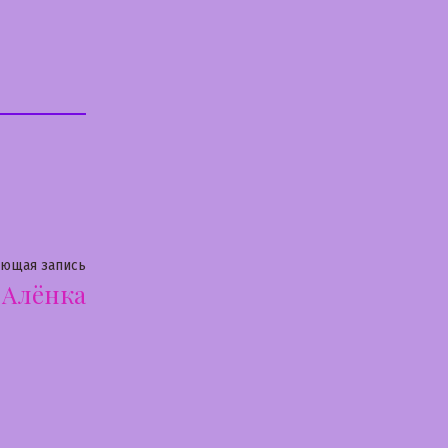
Следующая
ующая запись
Алёнка
запись: