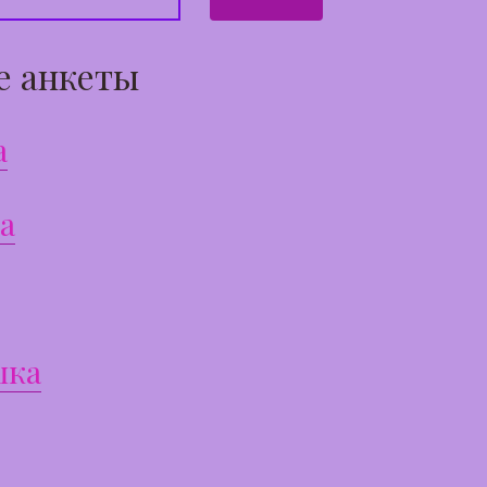
е анкеты
а
а
шка