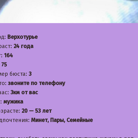
од:
Верхотурье
раст:
24 года
т:
164
:
75
мер бюста:
3
то:
звоните по телефону
час:
3км от вас
:
мужика
озрасте:
20 — 53 лет
дпочтения:
Минет, Пары, Семейные