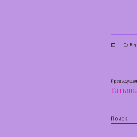
Опу
Вер
в
Нави
Предыдущая
Татьян
по
запи
Поиск