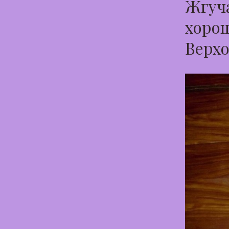
Жгуча
хорош
Верхо