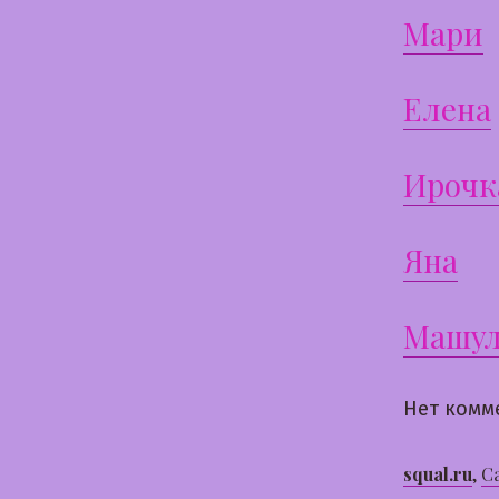
Мари
Елена
Ирочк
Яна
Машул
Нет комм
squal.ru
,
С