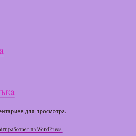
а
ька
ентариев для просмотра.
айт работает на WordPress.