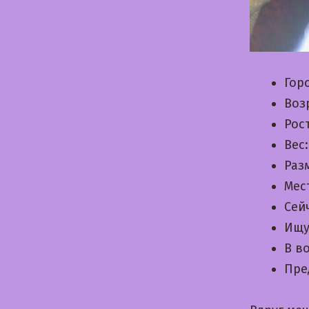
Гор
Воз
Рос
Вес
Раз
Мес
Сей
Ищу
В в
Пре