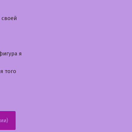
 своей
фигура я
я того
ии)