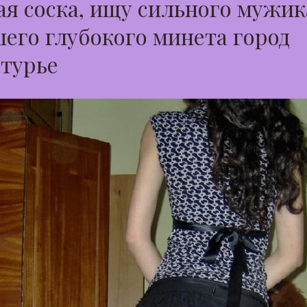
я соска, ищу сильного мужик
его глубокого минета город
турье