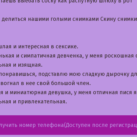
чтаешь выебать соску как распутную шлюху в рот
 делиться нашими голыми снимками Скину снимки
лая и интересная в сексике.
нькая и симпатичная девченка, у меня роскошная 
ьная и изящная.
 понравишься, подставлю мою сладкую дырочку дл
 вогнал в нее свой большой член.
я и миниатюрная девушка, у меня отличная пися я
ьная и привлекательная.
лучить номер телефона(Доступен после регистрац