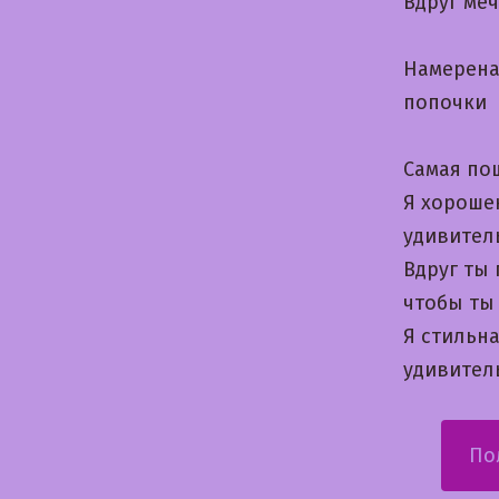
Вдруг ме
Намерена
попочки
Самая пош
Я хороше
удивител
Вдруг ты
чтобы ты
Я стильна
удивител
По