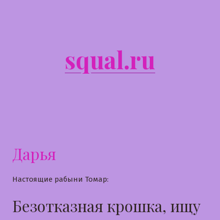
Перейти
к
содержимому
squal.ru
Дарья
Настоящие рабыни Томар:
Безотказная крошка, ищу