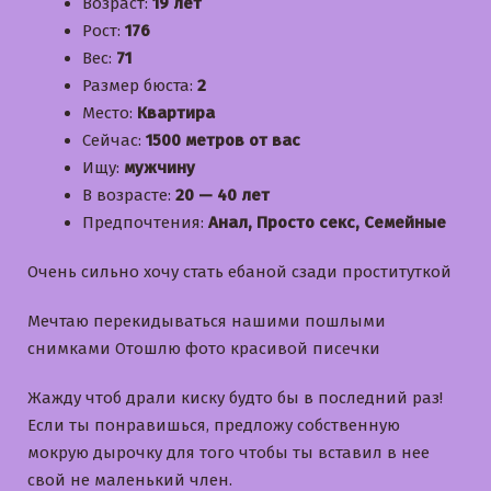
Возраст:
19 лет
Рост:
176
Вес:
71
Размер бюста:
2
Место:
Квартира
Сейчас:
1500 метров от вас
Ищу:
мужчину
В возрасте:
20 — 40 лет
Предпочтения:
Анал, Просто секс, Семейные
Очень сильно хочу стать ебаной сзади проституткой
Мечтаю перекидываться нашими пошлыми
снимками Отошлю фото красивой писечки
Жажду чтоб драли киску будто бы в последний раз!
Если ты понравишься, предложу собственную
мокрую дырочку для того чтобы ты вставил в нее
свой не маленький член.