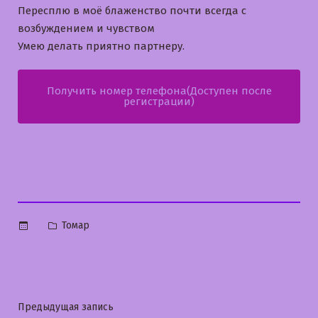
Пересплю в моё блаженство почти всегда с
возбуждением и чувством
Умею делать приятно партнеру.
Получить номер телефона(Доступен после
регистрации)
Опубликовано
Томар
в
Навигация
Предыдущая
Предыдущая запись