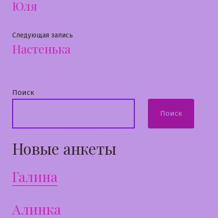
Юля
запись:
по
записям
Следующая
Следующая запись
Настенька
запись:
Поиск
Поиск
Новые анкеты
Галина
Алинка