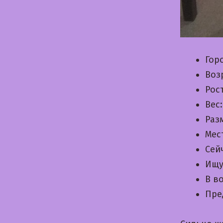
Гор
Воз
Рос
Вес
Раз
Мес
Сей
Ищу
В в
Пре