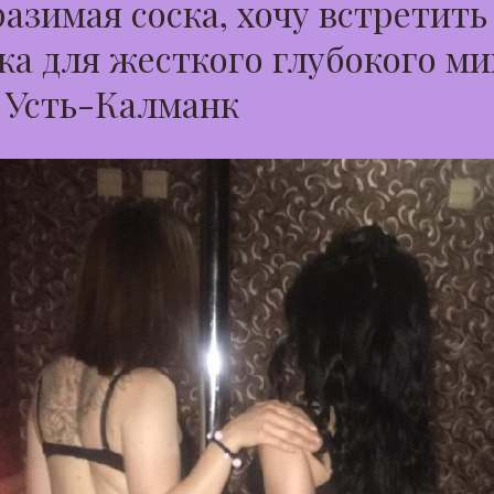
азимая соска, хочу встретить
а для жесткого глубокого ми
 Усть-Калманк