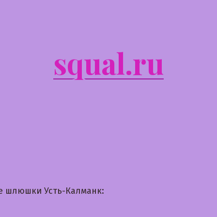
squal.ru
е шлюшки Усть-Калманк: