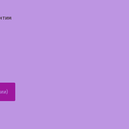
интим
ии)