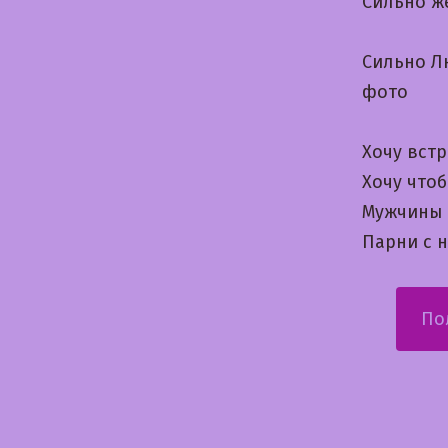
Сильно ж
Сильно Л
фото
Хочу вст
Хочу чтоб
Мужчины 
Парни с 
По