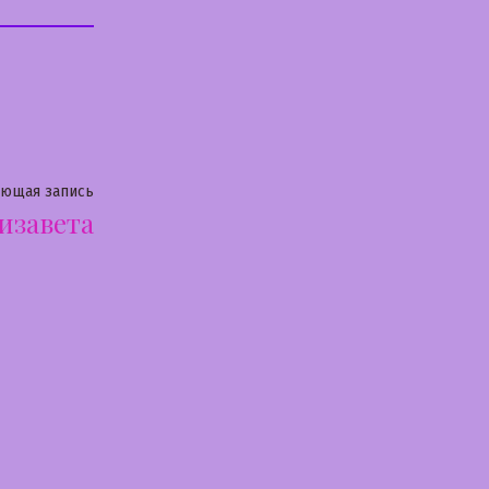
Следующая
ующая запись
изавета
запись: