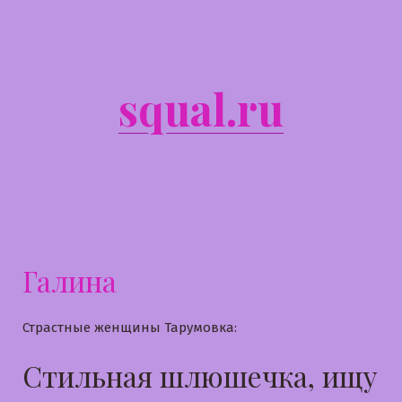
Перейти
к
содержимому
squal.ru
Галина
Страстные женщины Тарумовка:
Стильная шлюшечка, ищу