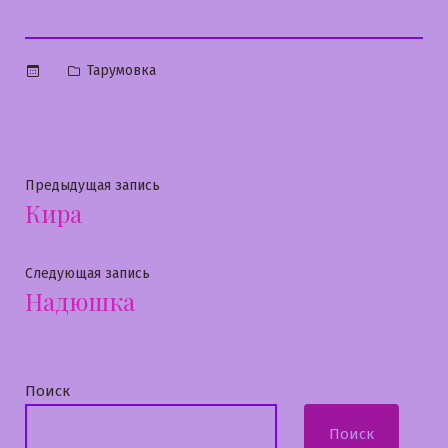
Опубликовано
Тарумовка
в
Навигация
Предыдущая
Предыдущая запись
Кира
запись:
по
записям
Следующая
Следующая запись
Надюшка
запись:
Поиск
Поиск