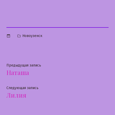
Опубликовано
Новоузенск
в
Навигация
Предыдущая
Предыдущая запись
Наташа
запись:
по
записям
Следующая
Следующая запись
Лилия
запись: