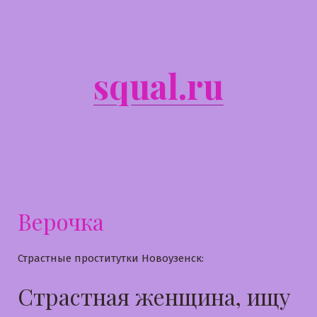
Перейти
к
содержимому
squal.ru
Верочка
Страстные проститутки Новоузенск:
Страстная женщина, ищу