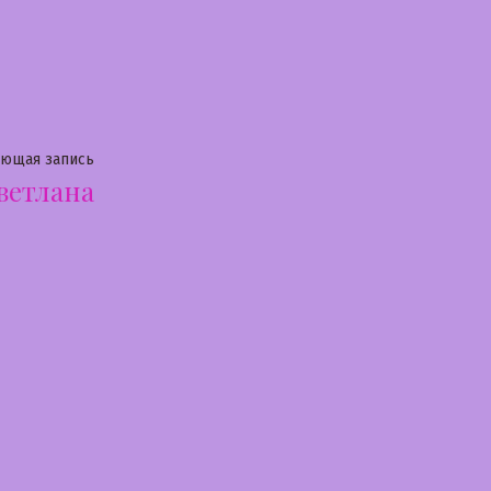
Следующая
ующая запись
ветлана
запись: