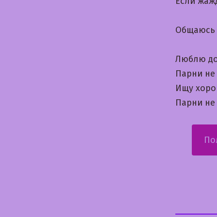
Если жаж
Общаюсь 
Люблю до
Парни не 
Ищу хоро
Парни не
По