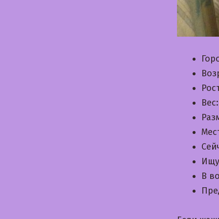
Гор
Воз
Рос
Вес
Раз
Мес
Сей
Ищу
В в
Пре