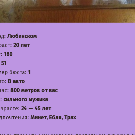
од:
Любинском
раст:
20 лет
т:
160
:
51
мер бюста:
1
то:
В авто
час:
800 метров от вас
:
сильного мужика
озрасте:
24 — 45 лет
дпочтения:
Минет, Ебля, Трах