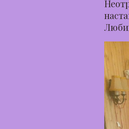
Неотр
наста
Люби