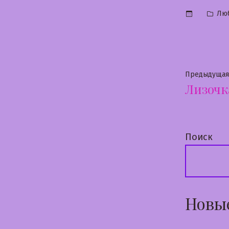
Опу
Лю
в
Нави
Предыдущая
Лизочк
по
запи
Поиск
Новы