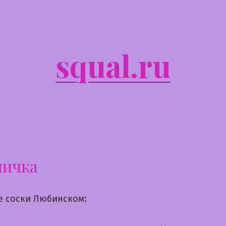
squal.ru
ничка
е соски Любинском: