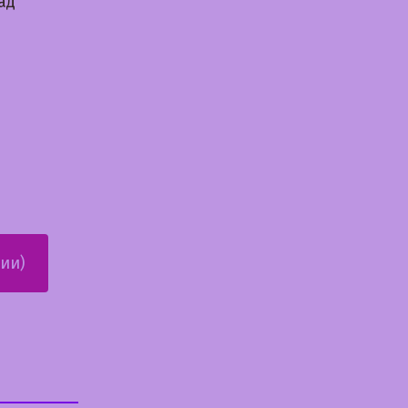
ад
ии)