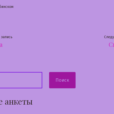
бликовано
бинском
гация
Предыдущая
 запись
След
а
С
запись:
сям
Поиск
е анкеты