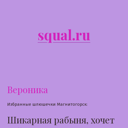
Перейти
к
содержимому
squal.ru
Вероника
Избранные шлюшечки Магнитогорск:
Шикарная рабыня, хочет