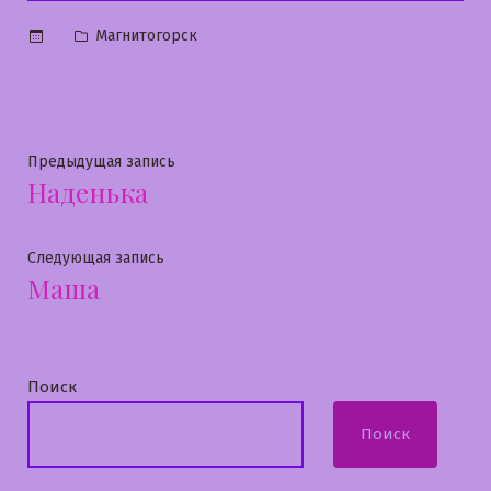
Опубликовано
Магнитогорск
в
Навигация
Предыдущая
Предыдущая запись
Наденька
запись:
по
записям
Следующая
Следующая запись
Маша
запись:
Поиск
Поиск