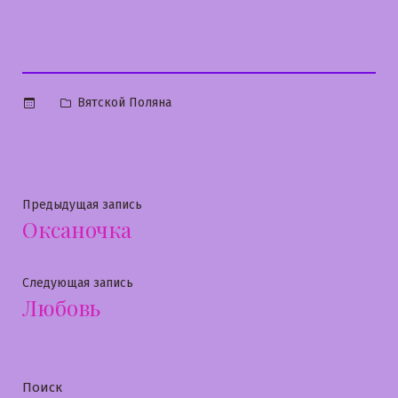
Опубликовано
Вятской Поляна
в
Навигация
Предыдущая
Предыдущая запись
Оксаночка
запись:
по
записям
Следующая
Следующая запись
Любовь
запись:
Поиск