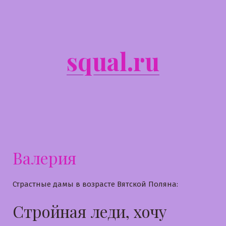
Перейти
к
содержимому
squal.ru
Валерия
Страстные дамы в возрасте Вятской Поляна:
Стройная леди, хочу