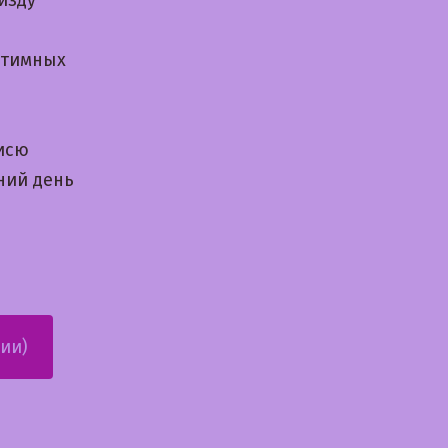
нтимных
исю
ний день
ии)