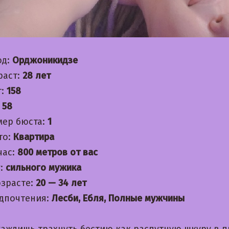
од:
Орджоникидзе
раст:
28 лет
т:
158
:
58
мер бюста:
1
то:
Квартира
час:
800 метров от вас
:
сильного мужика
озрасте:
20 — 34 лет
дпочтения:
Лесби, Ебля, Полные мужчины
жаждишь трахнуть бестию как распутную шкуру в п