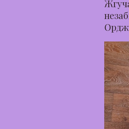
Жгуча
незаб
Ордж