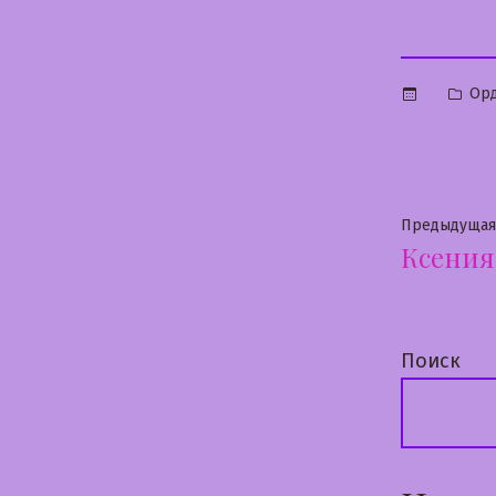
Опу
Ор
в
Нави
Предыдущая
Ксения
по
запи
Поиск