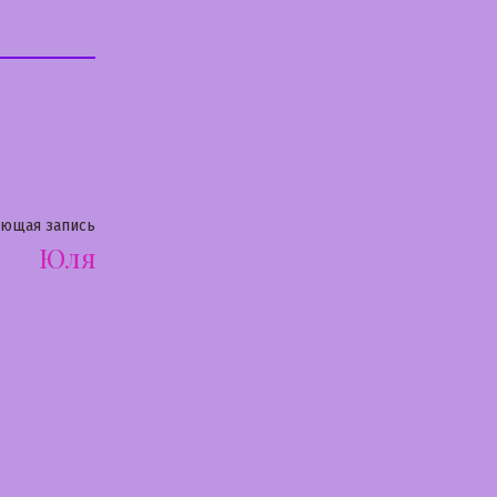
Следующая
ующая запись
Юля
запись: