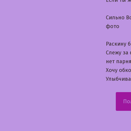
Сильно В
фото
Раскину 
Слежу за 
нет парня
Хочу обко
Улыбчива
По