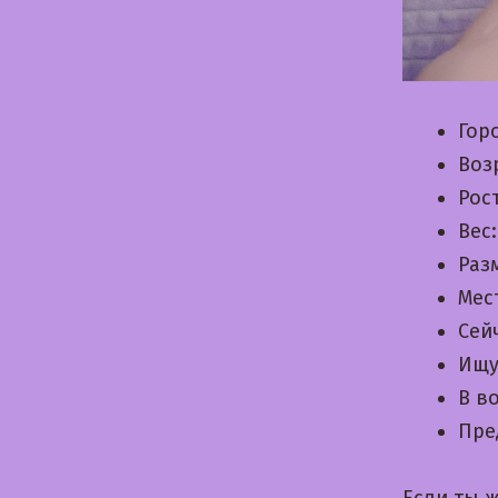
Гор
Воз
Рос
Вес
Раз
Мес
Сей
Ищу
В в
Пре
Если ты 