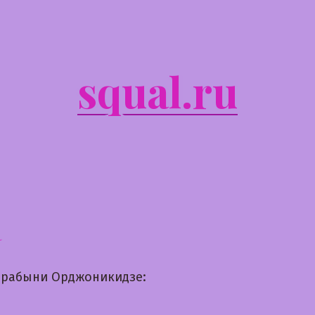
squal.ru
а
рабыни Орджоникидзе: