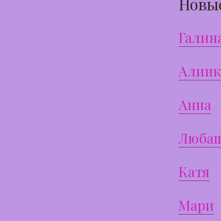
Новы
Галин
Алинк
Анна
Люба
Катя
Мари